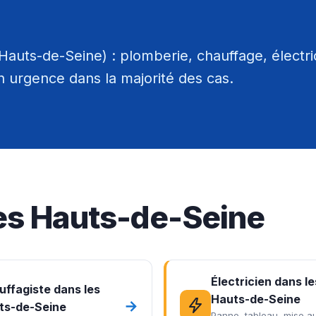
auts-de-Seine) : plomberie, chauffage, électric
n urgence dans la majorité des cas.
les Hauts-de-Seine
Électricien dans le
uffagiste dans les
Hauts-de-Seine
→
ts-de-Seine
Panne, tableau, mise a