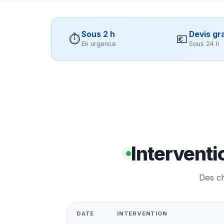
Sous 2 h
Devis gra
⏱
💶
En urgence
Sous 24 h
Interventi
Des ch
DATE
INTERVENTION