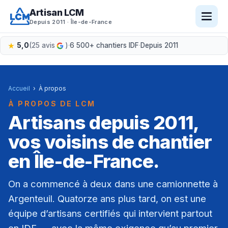
Aller
Artisan LCM
au
Depuis 2011 · Île-de-France
contenu
5,0
(25 avis
)
·
6 500+ chantiers IDF
·
Depuis 2011
Accueil
›
À propos
À PROPOS DE LCM
Artisans depuis 2011,
vos voisins de chantier
en Île-de-France.
On a commencé à deux dans une camionnette à
Argenteuil. Quatorze ans plus tard, on est une
équipe d’artisans certifiés qui intervient partout