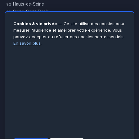
Hauts-de-Seine
92
Seine-Saint-Denis
93
Val-de-Marne
94
Cookies & vie privée
— Ce site utilise des cookies pour
Val-d’Oise
95
mesurer l'audience et améliorer votre expérience. Vous
Yvelines
78
pouvez accepter ou refuser ces cookies non-essentiels.
Essonne
91
En savoir plus
.
Seine-et-Marne
77
Voir toutes les villes →
CERTIFICATIONS & ASSURANCES :
Qualigaz
Qualipac
n° 704841
Socotec
CAPEB
Décennale BPCE
PAIEMENT APRÈS INTERVENTION :
CB
Espèces
Chèque
Virement
© LCM 2026 · Artisan depuis 2011 · SARL au capital 7 800 €
284 rue d’Épinay, 95100 Argenteuil · SIREN 534 981 352 ·
RCS Pontoise · TVA FR65534981352