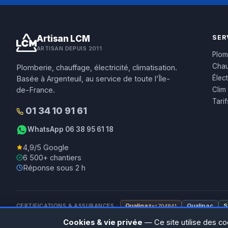
Artisan LCM
SER
ARTISAN DEPUIS 2011
Plom
Chau
Plomberie, chauffage, électricité, climatisation.
Élect
Basée à Argenteuil, au service de toute l’Île-
de-France.
Clim
Tari
01 34 10 91 61
WhatsApp 06 38 95 61 18
4,9/5 Google
6 500+ chantiers
Réponse sous 2 h
CERTIFICATIONS & ASSURANCES :
Qualigaz
Qualipac
S
n° 704841
Cookies & vie privée
— Ce site utilise des co