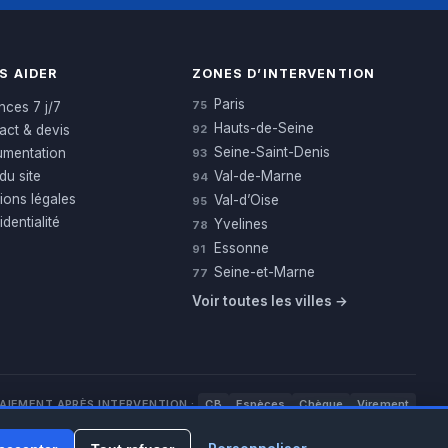
S AIDER
ZONES D’INTERVENTION
Paris
75
nces 7 j/7
Hauts-de-Seine
act & devis
92
Seine-Saint-Denis
mentation
93
du site
Val-de-Marne
94
ions légales
Val-d’Oise
95
dentialité
Yvelines
78
Essonne
91
Seine-et-Marne
77
Voir toutes les villes →
AIEMENT APRÈS INTERVENTION :
CB
Espèces
Chèque
Virement
WhatsApp