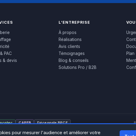
VICES
L’ENTREPRISE
VOU
berie
À propos
Urge
ffage
Réalisations
Cont
ricité
Avis clients
Docu
 & PAC
Témoignages
Plan 
fs & devis
Blog & conseils
Ment
Solutions Pro / B2B
Confi
ocotec
CAPEB
Décennale BPCE
P
okies pour mesurer l'audience et améliorer votre