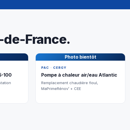
e-de-France.
Photo bientôt
PAC · CERGY
5-100
Pompe à chaleur air/eau Atlantic
station
Remplacement chaudière fioul,
MaPrimeRénov’ + CEE