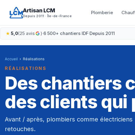
Aller
Artisan LCM
au
Plomberie
Chauf
Depuis 2011 · Île-de-France
contenu
5,0
(25 avis
)
·
6 500+ chantiers IDF
·
Depuis 2011
Accueil
›
Réalisations
RÉALISATIONS
Des chantiers 
des clients qui 
Avant / après, plombiers comme électriciens : 
retouches.