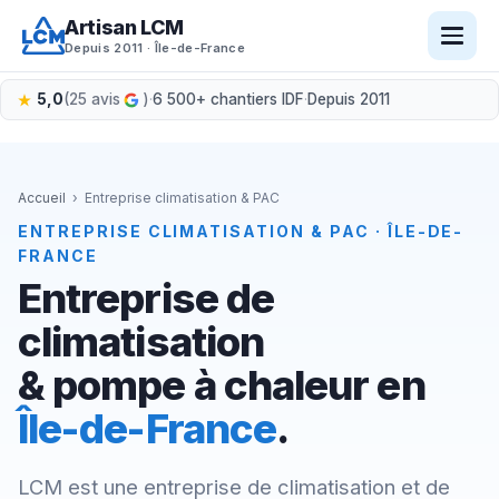
Aller
Artisan LCM
au
Depuis 2011 · Île-de-France
contenu
5,0
(25 avis
)
·
6 500+ chantiers IDF
·
Depuis 2011
Accueil
›
Entreprise climatisation & PAC
ENTREPRISE CLIMATISATION & PAC · ÎLE-DE-
FRANCE
Entreprise de
climatisation
& pompe à chaleur en
Île-de-France
.
LCM est une entreprise de climatisation et de