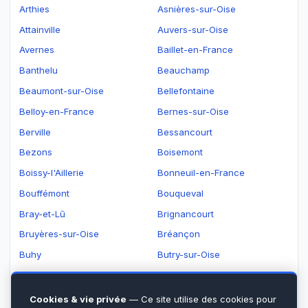
Arthies
Asnières-sur-Oise
Attainville
Auvers-sur-Oise
Avernes
Baillet-en-France
Banthelu
Beauchamp
Beaumont-sur-Oise
Bellefontaine
Belloy-en-France
Bernes-sur-Oise
Berville
Bessancourt
Bezons
Boisemont
Boissy-l'Aillerie
Bonneuil-en-France
Bouffémont
Bouqueval
Bray-et-Lû
Brignancourt
Bruyères-sur-Oise
Bréançon
Buhy
Butry-sur-Oise
Béthemont-la-Forêt
Cergy
Champagne-sur-Oise
Charmont
Cookies & vie privée
— Ce site utilise des cookies pour