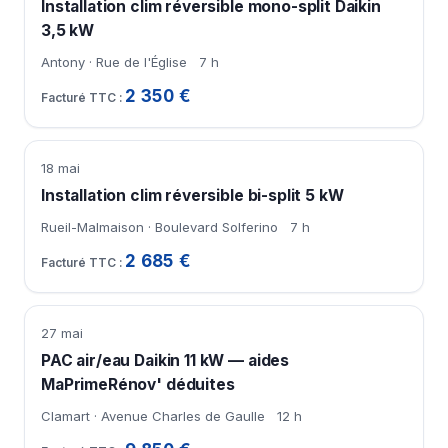
Installation clim réversible mono-split Daikin
3,5 kW
Antony · Rue de l'Église
7 h
2 350 €
18 mai
Installation clim réversible bi-split 5 kW
Rueil-Malmaison · Boulevard Solferino
7 h
2 685 €
27 mai
PAC air/eau Daikin 11 kW — aides
MaPrimeRénov' déduites
Clamart · Avenue Charles de Gaulle
12 h