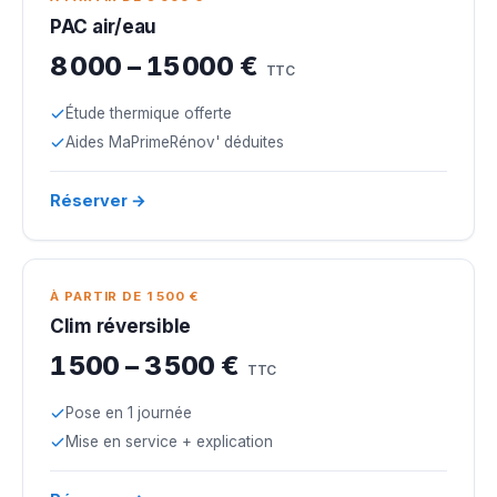
PAC air/eau
8 000 – 15 000 €
TTC
Étude thermique offerte
Aides MaPrimeRénov' déduites
Réserver →
À PARTIR DE 1 500 €
Clim réversible
1 500 – 3 500 €
TTC
Pose en 1 journée
Mise en service + explication