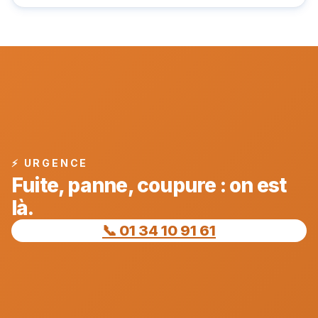
⚡ URGENCE
Fuite, panne, coupure : on est
là.
📞 01 34 10 91 61