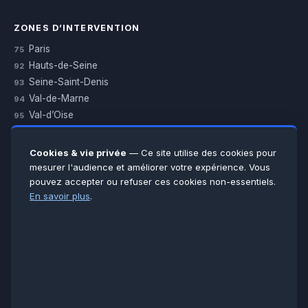
ZONES D’INTERVENTION
Paris
75
Hauts-de-Seine
92
Seine-Saint-Denis
93
Val-de-Marne
94
Val-d’Oise
95
Yvelines
78
Essonne
91
Cookies & vie privée
— Ce site utilise des cookies pour
Seine-et-Marne
77
mesurer l'audience et améliorer votre expérience. Vous
pouvez accepter ou refuser ces cookies non-essentiels.
Voir toutes les villes →
En savoir plus
.
CERTIFICATIONS & ASSURANCES :
Qualigaz
Qualipac
n° 704841
Socotec
CAPEB
Décennale BPCE
PAIEMENT APRÈS INTERVENTION :
CB
Espèces
Chèque
Virement