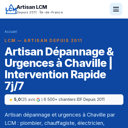
Artisan LCM
Depuis 2011 · Île-de-France
Accueil
LCM — ARTISAN DEPUIS 2011
Artisan Dépannage &
Urgences à Chaville |
Intervention Rapide
7j/7
5,0
(25 avis
)
·
6 500+ chantiers IDF
·
Depuis 2011
Artisan dépannage et urgences à Chaville par
LCM : plombier, chauffagiste, électricien,