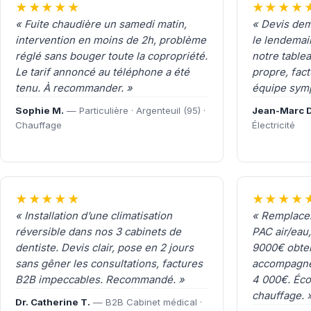
★★★★★
★★★★
« Fuite chaudière un samedi matin,
« Devis dem
intervention en moins de 2h, problème
le lendemai
réglé sans bouger toute la copropriété.
notre tablea
Le tarif annoncé au téléphone a été
propre, fac
tenu. À recommander. »
équipe symp
Sophie M.
— Particulière · Argenteuil (95) ·
Jean-Marc D
Chauffage
Électricité
★★★★★
★★★★
« Installation d’une climatisation
« Remplacem
réversible dans nos 3 cabinets de
PAC air/eau
dentiste. Devis clair, pose en 2 jours
9000€ obten
sans gêner les consultations, factures
accompagne
B2B impeccables. Recommandé. »
4 000€. Éco
chauffage. 
Dr. Catherine T.
— B2B Cabinet médical ·