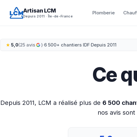
Aller
Artisan LCM
au
Plomberie
Chauf
Depuis 2011 · Île-de-France
contenu
5,0
(25 avis
)
·
6 500+ chantiers IDF
·
Depuis 2011
Ce q
Depuis 2011, LCM a réalisé plus de
6 500 chan
nos avis sont 