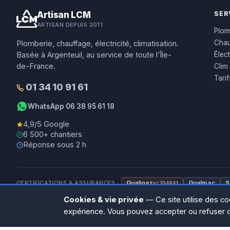
Artisan LCM
SER
ARTISAN DEPUIS 2011
Plom
Chau
Plomberie, chauffage, électricité, climatisation.
Élect
Basée à Argenteuil, au service de toute l’Île-
de-France.
Clim
Tari
01 34 10 91 61
WhatsApp 06 38 95 61 18
4,9/5 Google
6 500+ chantiers
Réponse sous 2 h
CERTIFICATIONS & ASSURANCES :
Qualigaz
Qualipac
S
n° 704841
Cookies & vie privée
— Ce site utilise des co
expérience. Vous pouvez accepter ou refuser 
© LCM 2026 · Artisan depuis 2011 · SARL au capital 7 800 €