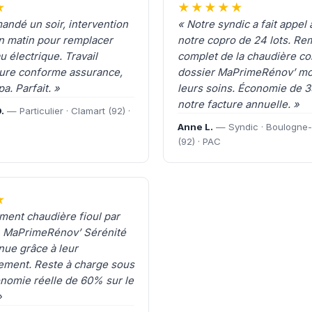
★
★★★★★
andé un soir, intervention
« Notre syndic a fait appel
n matin pour remplacer
notre copro de 24 lots. R
u électrique. Travail
complet de la chaudière col
ture conforme assurance,
dossier MaPrimeRénov’ mo
a. Parfait. »
leurs soins. Économie de 
notre facture annuelle. »
.
— Particulier · Clamart (92) ·
Anne L.
— Syndic · Boulogne-B
(92) · PAC
★
ent chaudière fioul par
, MaPrimeRénov’ Sérénité
ue grâce à leur
ment. Reste à charge sous
nomie réelle de 60% sur le
»