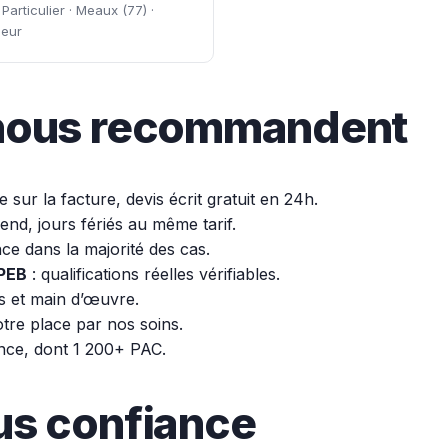
articulier · Meaux (77) ·
leur
s nous recommandent
 sur la facture, devis écrit gratuit en 24h.
end, jours fériés au même tarif.
ce dans la majorité des cas.
APEB
: qualifications réelles vérifiables.
s et main d’œuvre.
re place par nos soins.
nce, dont 1 200+ PAC.
us confiance