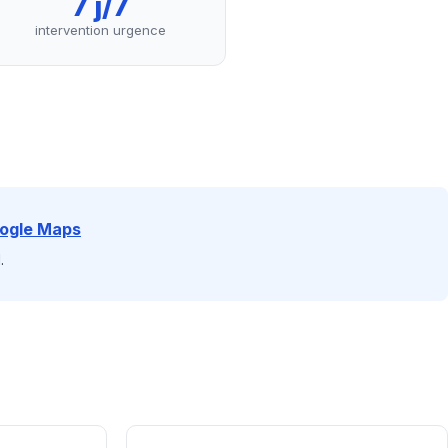
7 j/7
intervention urgence
oogle Maps
.