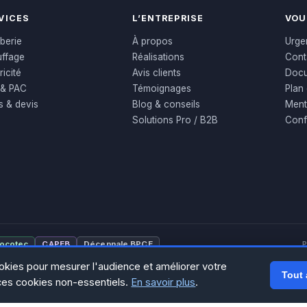
VICES
L’ENTREPRISE
VOU
berie
À propos
Urge
ffage
Réalisations
Cont
ricité
Avis clients
Docu
 & PAC
Témoignages
Plan 
fs & devis
Blog & conseils
Ment
Solutions Pro / B2B
Confi
ocotec
CAPEB
Décennale BPCE
P
okies pour mesurer l'audience et améliorer votre
Tout 
ces cookies non-essentiels.
En savoir plus
.
284 rue d’Épinay, 95100 Argente