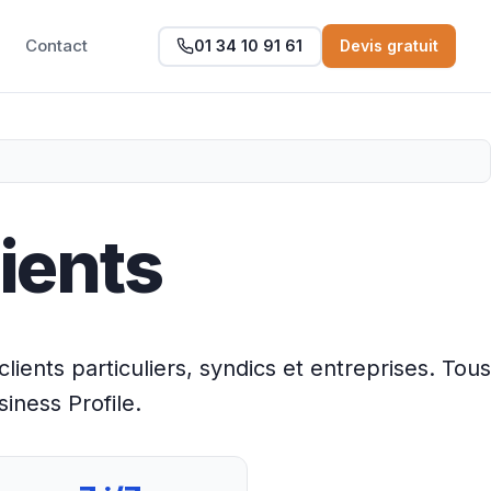
Contact
01 34 10 91 61
Devis gratuit
ients
lients particuliers, syndics et entreprises. Tous
siness Profile.