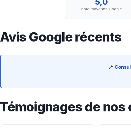
5,0
note moyenne Google
Avis Google récents
📍
Consul
Témoignages de nos c