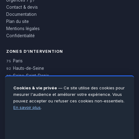
Urgences 7 j/7
Contact & devis
Documentation
Plan du site
Mentions légales
Confidentialité
ZONES D’INTERVENTION
Paris
75
Hauts-de-Seine
92
Seine-Saint-Denis
93
Val-de-Marne
94
Cookies & vie privée
— Ce site utilise des cookies pour
Val-d’Oise
95
mesurer l'audience et améliorer votre expérience. Vous
Yvelines
78
pouvez accepter ou refuser ces cookies non-essentiels.
Essonne
91
En savoir plus
.
Seine-et-Marne
77
Voir toutes les villes →