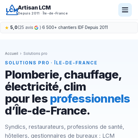
Aller
Artisan LCM
au
Depuis 2011 · Île-de-France
contenu
5,0
(25 avis
)
·
6 500+ chantiers IDF
·
Depuis 2011
Accueil
›
Solutions pro
SOLUTIONS PRO · ÎLE-DE-FRANCE
Plomberie, chauffage,
électricité, clim
pour les
professionnels
d’Île-de-France.
Syndics, restaurateurs, professions de santé,
hôteliers, gestionnaires de bureaux : LCM