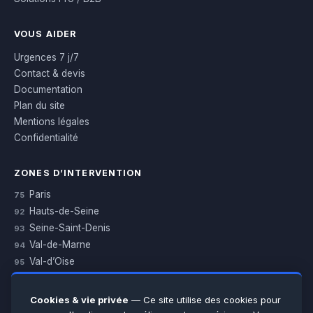
VOUS AIDER
Urgences 7 j/7
Contact & devis
Documentation
Plan du site
Mentions légales
Confidentialité
ZONES D’INTERVENTION
Paris
75
Hauts-de-Seine
92
Seine-Saint-Denis
93
Val-de-Marne
94
Val-d’Oise
95
Yvelines
78
Essonne
91
Cookies & vie privée
— Ce site utilise des cookies pour
Seine-et-Marne
77