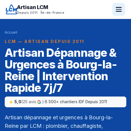
Artisan LCM
Depuis 2011 · Île-de-France
Accueil
LCM — ARTISAN DEPUIS 2011
Artisan Dépannage &
Urgences à Bourg-la-
Reine | Intervention
Rapide 7j/7
5,0
(25 avis
)
·
6 500+ chantiers IDF
·
Depuis 2011
Artisan dépannage et urgences à Bourg-la-
Reine par LCM : plombier, chauffagiste,