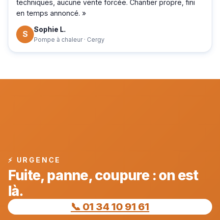
techniques, aucune vente forcée. Chantier propre, fini
en temps annoncé. »
Sophie L.
S
Pompe à chaleur · Cergy
⚡ URGENCE
Fuite, panne, coupure : on est
là.
📞 01 34 10 91 61