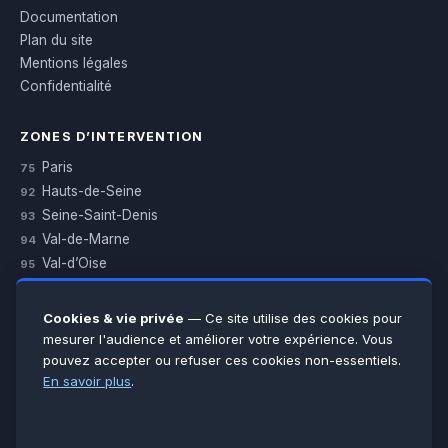
Documentation
Plan du site
Mentions légales
Confidentialité
ZONES D’INTERVENTION
Paris
75
Hauts-de-Seine
92
Seine-Saint-Denis
93
Val-de-Marne
94
Val-d’Oise
95
Yvelines
78
Essonne
91
Cookies & vie privée
— Ce site utilise des cookies pour
Seine-et-Marne
77
mesurer l'audience et améliorer votre expérience. Vous
pouvez accepter ou refuser ces cookies non-essentiels.
Voir toutes les villes →
En savoir plus
.
CERTIFICATIONS & ASSURANCES :
Qualigaz
Qualipac
n° 704841