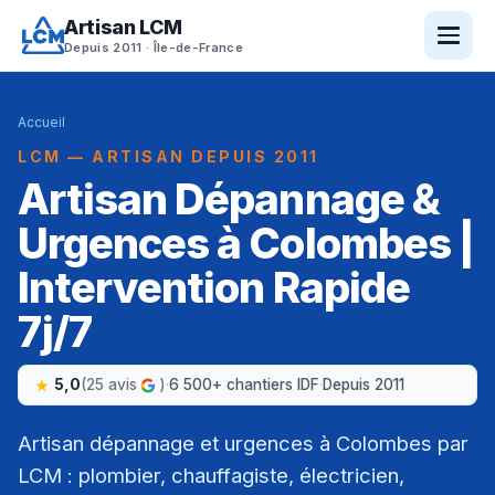
Artisan LCM
Depuis 2011 · Île-de-France
Accueil
LCM — ARTISAN DEPUIS 2011
Artisan Dépannage &
Urgences à Colombes |
Intervention Rapide
7j/7
5,0
(25 avis
)
·
6 500+ chantiers IDF
·
Depuis 2011
Artisan dépannage et urgences à Colombes par
LCM : plombier, chauffagiste, électricien,