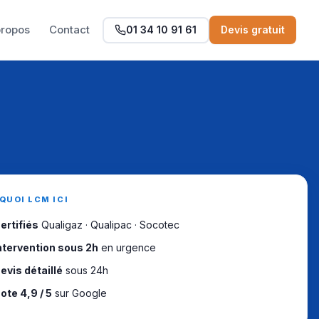
propos
Contact
01 34 10 91 61
Devis gratuit
QUOI LCM ICI
ertifiés
Qualigaz · Qualipac · Socotec
ntervention sous 2h
en urgence
evis détaillé
sous 24h
ote 4,9 / 5
sur Google