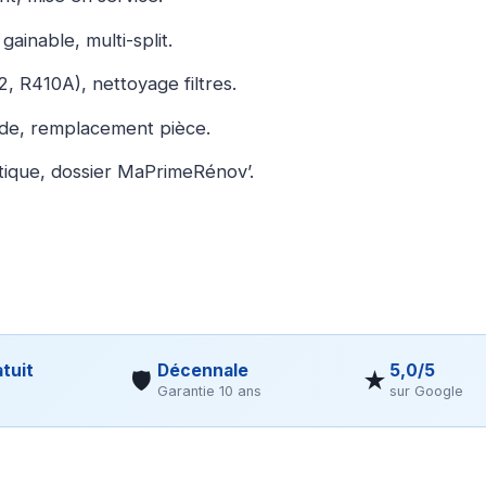
gainable, multi-split.
, R410A), nettoyage filtres.
ide, remplacement pièce.
ique, dossier MaPrimeRénov’.
tuit
Décennale
5,0/5
🛡
★
Garantie 10 ans
sur Google