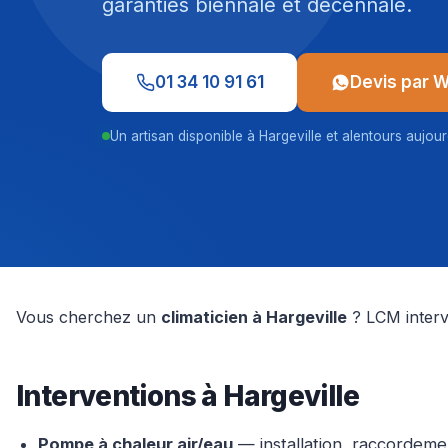
garanties biennale et décennale.
01 34 10 91 61
Devis par 
Un artisan disponible à Hargeville et alentours aujour
Vous cherchez un
climaticien à Hargeville
? LCM intervi
Interventions à Hargeville
Pompe à chaleur air/eau
— installation, raccordemen