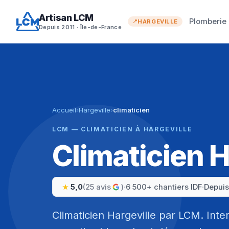
Aller
Artisan LCM
au
Plomberie
HARGEVILLE
Depuis 2011 · Île-de-France
contenu
Accueil
›
Hargeville
›
climaticien
LCM — CLIMATICIEN À HARGEVILLE
Climaticien H
5,0
(25 avis
)
·
6 500+ chantiers IDF
·
Depuis
Climaticien Hargeville par LCM. Inter