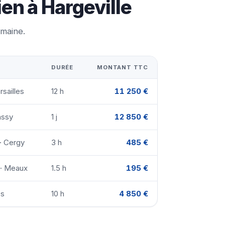
en à Hargeville
emaine.
DURÉE
MONTANT TTC
rsailles
12 h
11 250 €
assy
1 j
12 850 €
 · Cergy
3 h
485 €
 · Meaux
1.5 h
195 €
es
10 h
4 850 €