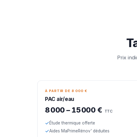
Ta
Prix ind
À PARTIR DE 8 000 €
PAC air/eau
8 000 – 15 000 €
TTC
Étude thermique offerte
Aides MaPrimeRénov' déduites