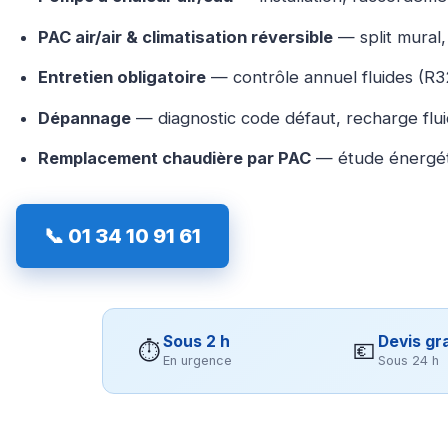
PAC air/air & climatisation réversible
— split mural, 
Entretien obligatoire
— contrôle annuel fluides (R32
Dépannage
— diagnostic code défaut, recharge flu
Remplacement chaudière par PAC
— étude énergét
📞 01 34 10 91 61
Sous 2 h
Devis gra
⏱
💶
En urgence
Sous 24 h