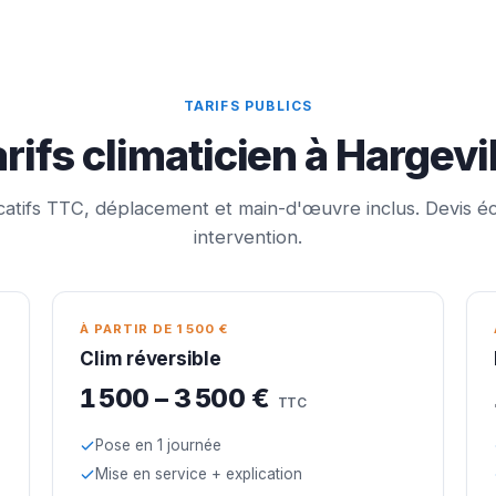
TARIFS PUBLICS
rifs climaticien à Hargevi
icatifs TTC, déplacement et main-d'œuvre inclus. Devis éc
intervention.
À PARTIR DE 1 500 €
Clim réversible
1 500 – 3 500 €
TTC
Pose en 1 journée
Mise en service + explication