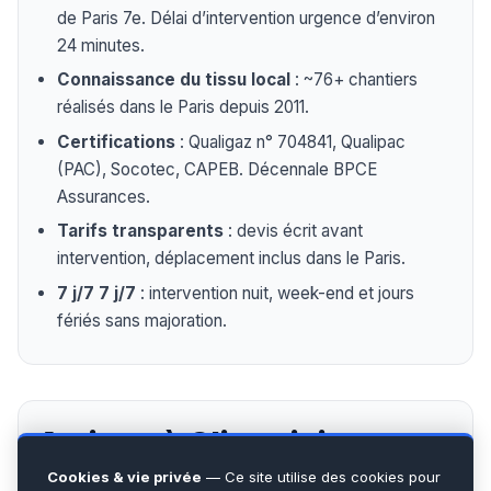
de Paris 7e. Délai d’intervention urgence d’environ
24 minutes.
Connaissance du tissu local
: ~76+ chantiers
réalisés dans le Paris depuis 2011.
Certifications
: Qualigaz n° 704841, Qualipac
(PAC), Socotec, CAPEB. Décennale BPCE
Assurances.
Tarifs transparents
: devis écrit avant
intervention, déplacement inclus dans le Paris.
7 j/7 7 j/7
: intervention nuit, week-end et jours
fériés sans majoration.
Artisan à Climaticien
(Paris 7ᵉ) : notre expertise
Cookies & vie privée
— Ce site utilise des cookies pour