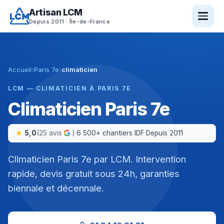
Aller
Artisan LCM
au
Depuis 2011 · Île-de-France
contenu
Accueil
›
Paris 7e
›
climaticien
LCM — CLIMATICIEN À PARIS 7E
Climaticien Paris 7e
5,0
(25 avis
)
·
6 500+ chantiers IDF
·
Depuis 2011
Climaticien Paris 7e par LCM. Intervention
rapide, devis gratuit sous 24h, garanties
biennale et décennale.