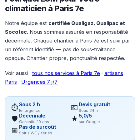
climaticien à Paris 7e
Notre équipe est
certifiée Qualigaz, Qualipac et
Socotec
. Nous sommes assurés en responsabilité
décennale. Chaque chantier à Paris 7e est suivi par
un référent identifié — pas de sous-traitance
opaque. Chantier propre, ponctualité respectée.
Voir aussi :
tous nos services à Paris 7e
·
artisans
Paris
·
Urgences 7 j/7
Sous 2 h
Devis gratuit
⏱
💶
En urgence
Sous 24 h
Décennale
5,0/5
🛡
★
Garantie 10 ans
sur Google
Pas de surcoût
📅
Soir / WE / fériés