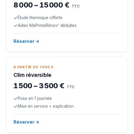
8 000 – 15 000 €
TTC
Étude thermique offerte
Aides MaPrimeRénov' déduites
Réserver →
À PARTIR DE 1 500 €
Clim réversible
1 500 – 3 500 €
TTC
Pose en 1 journée
Mise en service + explication
Réserver →