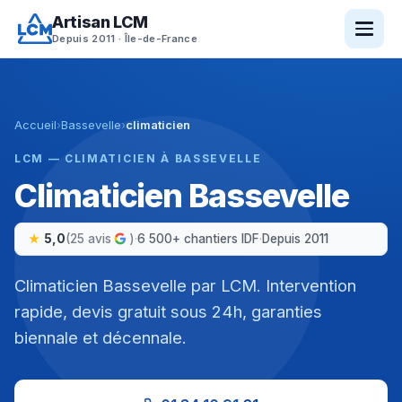
Aller
Artisan LCM
au
Depuis 2011 · Île-de-France
contenu
Accueil
›
Bassevelle
›
climaticien
LCM — CLIMATICIEN À BASSEVELLE
Climaticien Bassevelle
5,0
(25 avis
)
·
6 500+ chantiers IDF
·
Depuis 2011
Climaticien Bassevelle par LCM. Intervention
rapide, devis gratuit sous 24h, garanties
biennale et décennale.