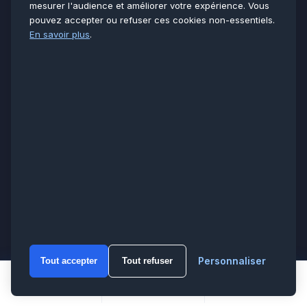
mesurer l'audience et améliorer votre expérience. Vous
Contact & devis
pouvez accepter ou refuser ces cookies non-essentiels.
Documentation
En savoir plus
.
Plan du site
Mentions légales
Confidentialité
ZONES D’INTERVENTION
Paris
75
Hauts-de-Seine
92
Seine-Saint-Denis
93
Val-de-Marne
94
Val-d’Oise
95
Yvelines
78
Essonne
91
Seine-et-Marne
77
Voir toutes les villes →
Personnaliser
Tout accepter
Tout refuser
WhatsA
Appeler
WhatsApp
Devis