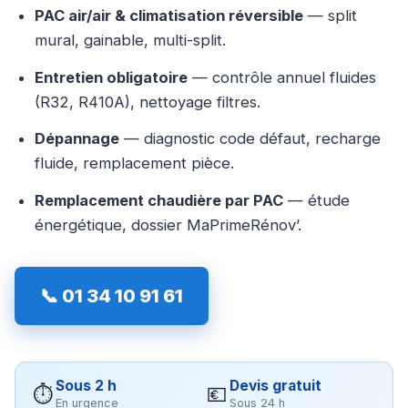
PAC air/air & climatisation réversible
— split
mural, gainable, multi-split.
Entretien obligatoire
— contrôle annuel fluides
(R32, R410A), nettoyage filtres.
Dépannage
— diagnostic code défaut, recharge
fluide, remplacement pièce.
Remplacement chaudière par PAC
— étude
énergétique, dossier MaPrimeRénov’.
📞 01 34 10 91 61
Sous 2 h
Devis gratuit
⏱
💶
En urgence
Sous 24 h