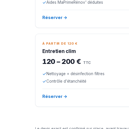
Aides MaPrimeRénov' déduites
Réserver →
À PARTIR DE 120 €
Entretien clim
120 – 200 €
TTC
Nettoyage + désinfection filtres
Contrôle d'étanchéité
Réserver →
Le devis exact est confirmé sur place, avant travau