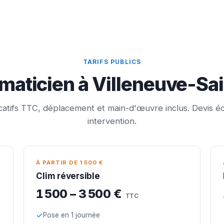
TARIFS PUBLICS
limaticien à Villeneuve-Sa
icatifs TTC, déplacement et main-d'œuvre inclus. Devis éc
intervention.
À PARTIR DE 1 500 €
Clim réversible
1 500 – 3 500 €
TTC
Pose en 1 journée