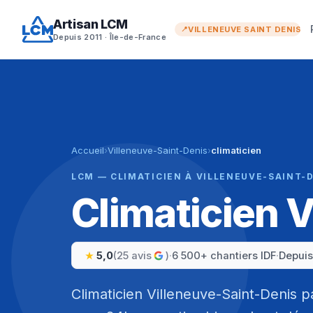
Aller
Artisan LCM
au
VILLENEUVE SAINT DENIS
Depuis 2011 · Île-de-France
contenu
Accueil
›
Villeneuve-Saint-Denis
›
climaticien
LCM — CLIMATICIEN À VILLENEUVE-SAINT-
Climaticien 
5,0
(25 avis
)
·
6 500+ chantiers IDF
·
Depuis
Climaticien Villeneuve-Saint-Denis p