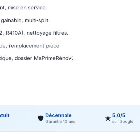
t, mise en service.
gainable, multi-split.
, R410A), nettoyage filtres.
ide, remplacement pièce.
ique, dossier MaPrimeRénov’.
tuit
Décennale
5,0/5
🛡
★
Garantie 10 ans
sur Google