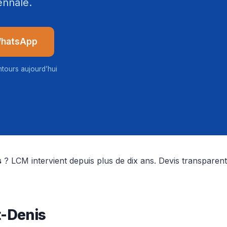
ennale.
WhatsApp
ntours aujourd’hui
s
? LCM intervient depuis plus de dix ans. Devis transparent
t-Denis