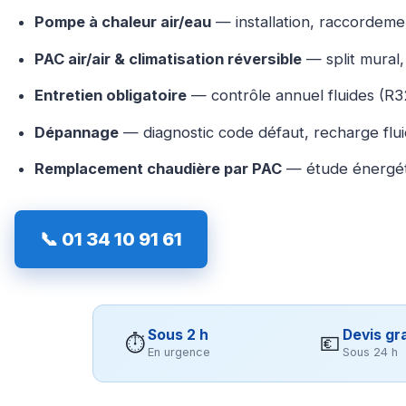
Pompe à chaleur air/eau
— installation, raccordemen
PAC air/air & climatisation réversible
— split mural, 
Entretien obligatoire
— contrôle annuel fluides (R32
Dépannage
— diagnostic code défaut, recharge flu
Remplacement chaudière par PAC
— étude énergét
📞 01 34 10 91 61
Sous 2 h
Devis gra
⏱
💶
En urgence
Sous 24 h