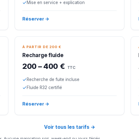
Mise en service + explication
Réserver →
À PARTIR DE 200 €
Recharge fluide
200 – 400 €
TTC
Recherche de fuite incluse
Fluide R32 certifié
Réserver →
Voir tous les tarifs →
x. Aucune majoration soir, week-end ou jours fériés.