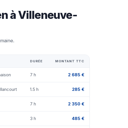
en à Villeneuve-
emaine.
DURÉE
MONTANT TTC
maison
7 h
2 685 €
llancourt
1.5 h
285 €
7 h
2 350 €
3 h
485 €