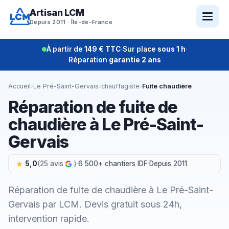
Aller
Artisan LCM
au
Depuis 2011 · Île-de-France
contenu
À partir de
149 € TTC
·
Sur place
sous 1 h
·
Réparation
garantie 2 ans
Accueil
›
Le Pré-Saint-Gervais
›
chauffagiste
›
Fuite chaudière
Réparation de fuite de
chaudière à Le Pré-Saint-
Gervais
5,0
(25 avis
)
·
6 500+ chantiers IDF
·
Depuis 2011
Réparation de fuite de chaudière à Le Pré-Saint-
Gervais par LCM. Devis gratuit sous 24h,
intervention rapide.