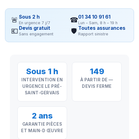
Sous 2 h
01 34 10 91 61
🚨
☎
En urgence 7 j/7
Lun – Sam, 8 h – 19 h
Devis gratuit
Toutes assurances
💶
🛡
Sans engagement
Rapport sinistre
Sous 1 h
149
INTERVENTION EN
À PARTIR DE —
URGENCE LE PRÉ-
DEVIS FERME
SAINT-GERVAIS
2 ans
GARANTIE PIÈCES
ET MAIN-D ŒUVRE