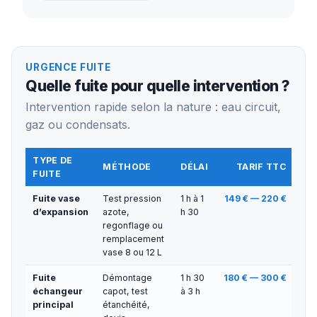
URGENCE FUITE
Quelle fuite pour quelle intervention ?
Intervention rapide selon la nature : eau circuit,
gaz ou condensats.
TYPE DE
MÉTHODE
DÉLAI
TARIF TTC
FUITE
Fuite vase
Test pression
1 h à 1
149 € — 220 €
d’expansion
azote,
h 30
regonflage ou
remplacement
vase 8 ou 12 L
Fuite
Démontage
1 h 30
180 € — 300 €
échangeur
capot, test
à 3 h
principal
étanchéité,