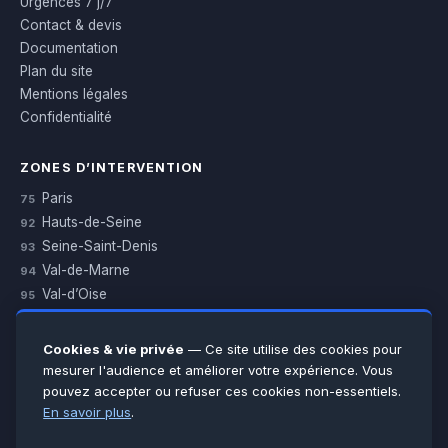
Urgences 7 j/7
Contact & devis
Documentation
Plan du site
Mentions légales
Confidentialité
ZONES D’INTERVENTION
Paris
75
Hauts-de-Seine
92
Seine-Saint-Denis
93
Val-de-Marne
94
Val-d’Oise
95
Yvelines
78
Essonne
91
Cookies & vie privée
— Ce site utilise des cookies pour
Seine-et-Marne
77
mesurer l'audience et améliorer votre expérience. Vous
pouvez accepter ou refuser ces cookies non-essentiels.
Voir toutes les villes →
En savoir plus
.