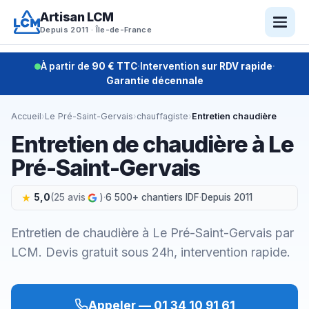
Aller
Artisan LCM
au
Depuis 2011 · Île-de-France
contenu
À partir de
90 € TTC
·
Intervention
sur RDV rapide
·
Garantie décennale
Accueil
›
Le Pré-Saint-Gervais
›
chauffagiste
›
Entretien chaudière
Entretien de chaudière à Le
Pré-Saint-Gervais
5,0
(25 avis
)
·
6 500+ chantiers IDF
·
Depuis 2011
Entretien de chaudière à Le Pré-Saint-Gervais par
LCM. Devis gratuit sous 24h, intervention rapide.
Appeler — 01 34 10 91 61