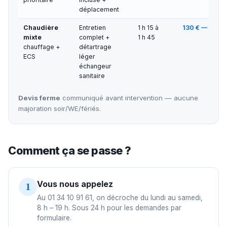
déplacement
Chaudière
Entretien
1 h 15 à
130 € — 170 €
mixte
complet +
1 h 45
chauffage +
détartrage
ECS
léger
échangeur
sanitaire
Devis ferme
communiqué avant intervention — aucune
majoration soir/WE/fériés.
Comment ça se passe ?
Vous nous appelez
1
Au 01 34 10 91 61, on décroche du lundi au samedi,
8 h – 19 h. Sous 24 h pour les demandes par
formulaire.