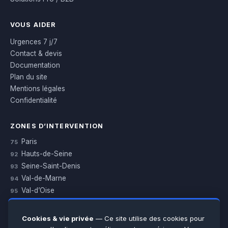
VOUS AIDER
Urgences 7 j/7
Contact & devis
Documentation
Plan du site
Mentions légales
Confidentialité
ZONES D’INTERVENTION
Paris
75
Hauts-de-Seine
92
Seine-Saint-Denis
93
Val-de-Marne
94
Val-d’Oise
95
Yvelines
78
Essonne
91
Cookies & vie privée
— Ce site utilise des cookies pour
Seine-et-Marne
77