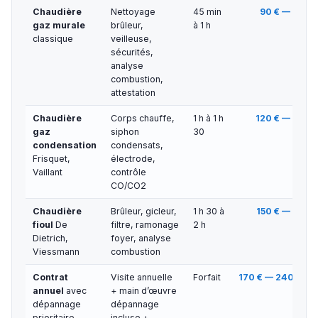
Chaudière
Nettoyage
45 min
90 € — 130 €
gaz murale
brûleur,
à 1 h
classique
veilleuse,
sécurités,
analyse
combustion,
attestation
Chaudière
Corps chauffe,
1 h à 1 h
120 € — 160 €
gaz
siphon
30
condensation
condensats,
Frisquet,
électrode,
Vaillant
contrôle
CO/CO2
Chaudière
Brûleur, gicleur,
1 h 30 à
150 € — 180 €
fioul
De
filtre, ramonage
2 h
Dietrich,
foyer, analyse
Viessmann
combustion
Contrat
Visite annuelle
Forfait
170 € — 240 €/an
annuel
avec
+ main d’œuvre
dépannage
dépannage
prioritaire
incluse +