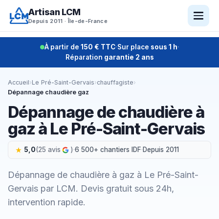
Aller
Artisan LCM
au
Depuis 2011 · Île-de-France
contenu
À partir de
150 € TTC
·
Sur place
sous 1 h
·
Réparation
garantie 2 ans
Accueil
›
Le Pré-Saint-Gervais
›
chauffagiste
›
Dépannage chaudière gaz
Dépannage de chaudière à
gaz à Le Pré-Saint-Gervais
5,0
(25 avis
)
·
6 500+ chantiers IDF
·
Depuis 2011
Dépannage de chaudière à gaz à Le Pré-Saint-
Gervais par LCM. Devis gratuit sous 24h,
intervention rapide.