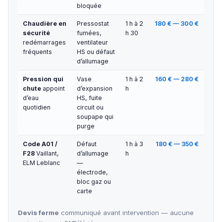
bloquée
Chaudière en
Pressostat
1 h à 2
180 € — 300 €
sécurité
fumées,
h 30
redémarrages
ventilateur
fréquents
HS ou défaut
d’allumage
Pression qui
Vase
1 h à 2
160 € — 280 €
chute
appoint
d’expansion
h
d’eau
HS, fuite
quotidien
circuit ou
soupape qui
purge
Code A01 /
Défaut
1 h à 3
180 € — 350 €
F28
Vaillant,
d’allumage
h
ELM Leblanc
—
électrode,
bloc gaz ou
carte
Devis ferme
communiqué avant intervention — aucune