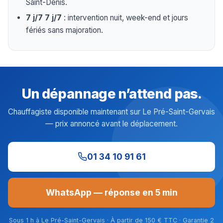
Saint-Denis.
7 j/7 7 j/7
: intervention nuit, week-end et jours
fériés sans majoration.
Un dépannage n’attend pas.
Chauffagiste disponible maintenant sur Le Pré-Saint-Gervais
— prix annoncé avant le déplacement.
01 34 10 91 61
WhatsApp — réponse en 5 min
Sous 1 h à Le Pré-Saint-Gervais · À partir de 150 € TTC · Garantie 2