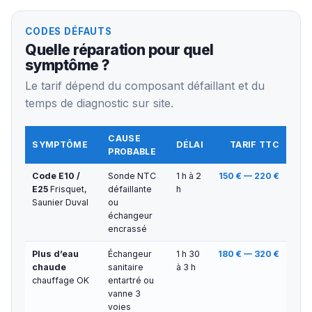
CODES DÉFAUTS
Quelle réparation pour quel
symptôme ?
Le tarif dépend du composant défaillant et du
temps de diagnostic sur site.
CAUSE
SYMPTÔME
DÉLAI
TARIF TTC
PROBABLE
Code E10 /
Sonde NTC
1 h à 2
150 € — 220 €
E25
Frisquet,
défaillante
h
Saunier Duval
ou
échangeur
encrassé
Plus d’eau
Échangeur
1 h 30
180 € — 320 €
chaude
sanitaire
à 3 h
chauffage OK
entartré ou
vanne 3
voies