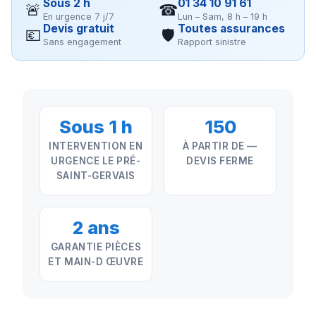
Sous 2 h
01 34 10 91 61
🚨
☎
En urgence 7 j/7
Lun – Sam, 8 h – 19 h
Devis gratuit
Toutes assurances
💶
🛡
Sans engagement
Rapport sinistre
Sous 1 h
150
INTERVENTION EN
À PARTIR DE —
URGENCE LE PRÉ-
DEVIS FERME
SAINT-GERVAIS
2 ans
GARANTIE PIÈCES
ET MAIN-D ŒUVRE