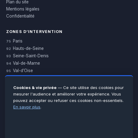
Plan du site
Mentions légales
Confidentialité
ZONES D’INTERVENTION
Paris
75
Hauts-de-Seine
92
Seine-Saint-Denis
93
Val-de-Marne
94
Val-d’Oise
95
Yvelines
78
Essonne
91
Cookies & vie privée
— Ce site utilise des cookies pour
Seine-et-Marne
77
mesurer l'audience et améliorer votre expérience. Vous
pouvez accepter ou refuser ces cookies non-essentiels.
Voir toutes les villes →
En savoir plus
.
CERTIFICATIONS & ASSURANCES :
Qualigaz
Qualipac
n° 704841
Socotec
CAPEB
Décennale BPCE