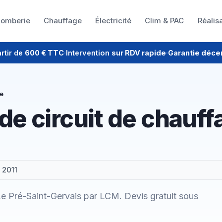
lomberie
Chauffage
Électricité
Clim & PAC
Réalis
rtir de
600 € TTC
·
Intervention
sur RDV rapide
·
Garantie déce
e
 circuit de chauffa
 2011
e Pré-Saint-Gervais par LCM. Devis gratuit sous