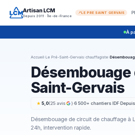
Aller
Artisan LCM
au
P
LE PRE SAINT GERVAIS
Depuis 2011 · Île-de-France
contenu
À pa
Accueil
›
Le Pré-Saint-Gervais
›
chauffagiste
›
Désembouag
Désembouage de
Saint-Gervais
5,0
(25 avis
)
·
6 500+ chantiers IDF
·
Depuis
Désembouage de circuit de chauffage à L
24h, intervention rapide.