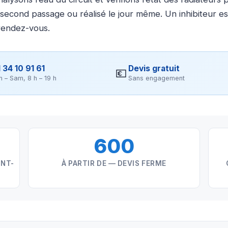
second passage ou réalisé le jour même. Un inhibiteur es
rendez-vous.
 34 10 91 61
Devis gratuit
💶
n – Sam, 8 h – 19 h
Sans engagement
600
INT-
À PARTIR DE — DEVIS FERME