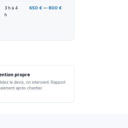
3 h à 4
650 € — 800 €
h
ention propre
idez le devis, on intervient. Rapport
paiement après chantier.