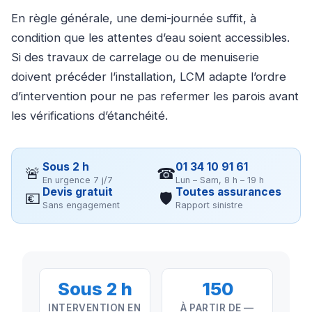
En règle générale, une demi-journée suffit, à
condition que les attentes d’eau soient accessibles.
Si des travaux de carrelage ou de menuiserie
doivent précéder l’installation, LCM adapte l’ordre
d’intervention pour ne pas refermer les parois avant
les vérifications d’étanchéité.
Sous 2 h
01 34 10 91 61
🚨
☎
En urgence 7 j/7
Lun – Sam, 8 h – 19 h
Devis gratuit
Toutes assurances
💶
🛡
Sans engagement
Rapport sinistre
Sous 2 h
150
INTERVENTION EN
À PARTIR DE —