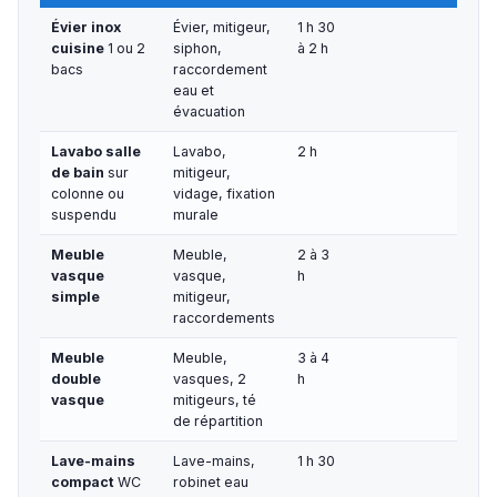
Évier inox
Évier, mitigeur,
1 h 30
cuisine
1 ou 2
siphon,
à 2 h
bacs
raccordement
eau et
évacuation
Lavabo salle
Lavabo,
2 h
de bain
sur
mitigeur,
colonne ou
vidage, fixation
suspendu
murale
Meuble
Meuble,
2 à 3
vasque
vasque,
h
simple
mitigeur,
raccordements
Meuble
Meuble,
3 à 4
double
vasques, 2
h
vasque
mitigeurs, té
de répartition
Lave-mains
Lave-mains,
1 h 30
compact
WC
robinet eau