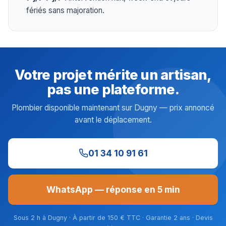
fériés sans majoration.
Votre projet mérite un artisan,
pas une plateforme.
Plombier disponible maintenant sur Dugny — prix annoncé
avant le déplacement.
01 34 10 91 61
WhatsApp — réponse en 5 min
Sous 2 h à Dugny · À partir de 150 € TTC · Garantie 2 ans · Devis