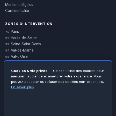
Mentions légales
Confidentialité
ZONES D’INTERVENTION
Paris
75
Hauts-de-Seine
92
Seine-Saint-Denis
93
Val-de-Marne
94
Val-d’Oise
95
Yvelines
78
Essonne
91
Cookies & vie privée
— Ce site utilise des cookies pour
Seine-et-Marne
77
mesurer l'audience et améliorer votre expérience. Vous
pouvez accepter ou refuser ces cookies non-essentiels.
Voir toutes les villes →
En savoir plus
.
CERTIFICATIONS & ASSURANCES :
Qualigaz
Qualipac
n° 704841
Socotec
CAPEB
Décennale BPCE
PAIEMENT APRÈS INTERVENTION :
CB
Espèces
Chèque