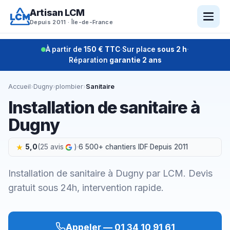
Aller
Artisan LCM
au
Depuis 2011 · Île-de-France
contenu
À partir de
150 € TTC
·
Sur place
sous 2 h
·
Réparation
garantie 2 ans
Accueil
›
Dugny
›
plombier
›
Sanitaire
Installation de sanitaire à
Dugny
5,0
(25 avis
)
·
6 500+ chantiers IDF
·
Depuis 2011
Installation de sanitaire à Dugny par LCM. Devis
gratuit sous 24h, intervention rapide.
Appeler — 01 34 10 91 61