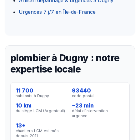
Artisan dépannage & urgences à Dugny
Urgences 7 j/7 en Île-de-France
plombier à Dugny : notre
expertise locale
11 700
93440
habitants à Dugny
code postal
10 km
~23 min
du siège LCM (Argenteuil)
délai d’intervention
urgence
13+
chantiers LCM estimés
depuis 2011