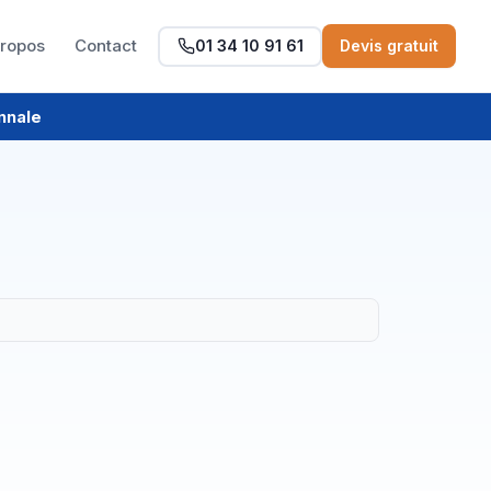
propos
Contact
01 34 10 91 61
Devis gratuit
nnale