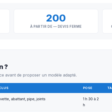
200
Y
À PARTIR DE — DEVIS FERME
n ?
space avant de proposer un modèle adapté.
CLUS
POSE
TA
vette, abattant, pipe, joints
1 h 30 à 2
h