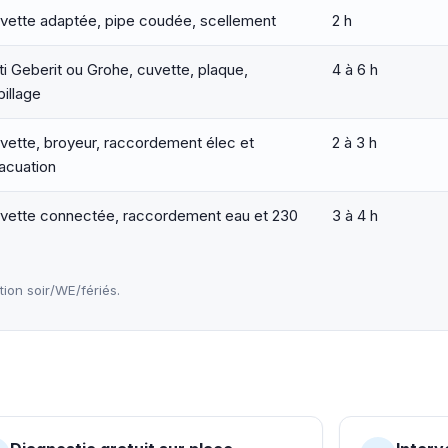
vette adaptée, pipe coudée, scellement
2 h
ti Geberit ou Grohe, cuvette, plaque,
4 à 6 h
billage
vette, broyeur, raccordement élec et
2 à 3 h
acuation
vette connectée, raccordement eau et 230
3 à 4 h
on soir/WE/fériés.