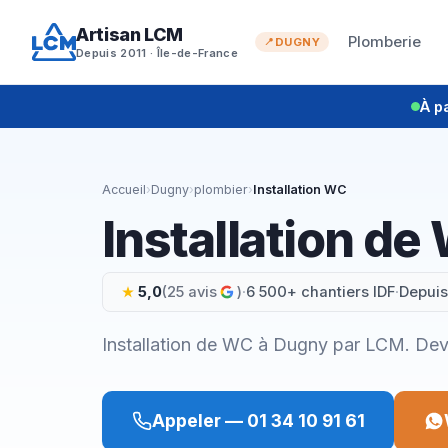
Aller
Artisan LCM
au
Plomberie
DUGNY
Depuis 2011 · Île-de-France
contenu
À p
Accueil
›
Dugny
›
plombier
›
Installation WC
Installation d
5,0
(25 avis
)
·
6 500+ chantiers IDF
·
Depuis
Installation de WC à Dugny par LCM. Devis
Appeler — 01 34 10 91 61