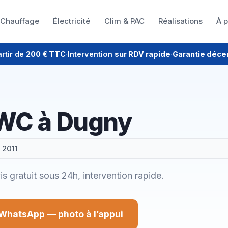
Chauffage
Électricité
Clim & PAC
Réalisations
À 
artir de
200 € TTC
·
Intervention
sur RDV rapide
·
Garantie déce
e WC à Dugny
 2011
 gratuit sous 24h, intervention rapide.
WhatsApp — photo à l’appui