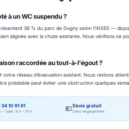
pté à un WC suspendu ?
présentent 36 % du parc de Dugny selon l’INSEE — dispo
bien alignée avec la chute existante. Nous vérifions ce p
aison raccordée au tout-à-l’égout ?
t votre réseau d’évacuation existant. Nous restons attent
éra préalable peut éviter une obstruction quelques sema
 34 10 91 61
Devis gratuit
💶
n – Sam, 8 h – 19 h
Sans engagement