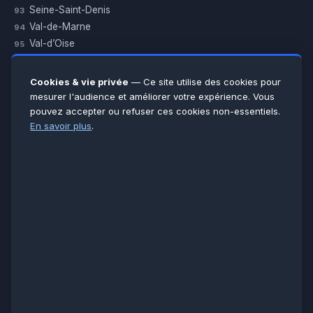
Seine-Saint-Denis
93
Val-de-Marne
94
Val-d’Oise
95
Yvelines
78
Essonne
91
Cookies & vie privée
— Ce site utilise des cookies pour
Seine-et-Marne
77
mesurer l'audience et améliorer votre expérience. Vous
pouvez accepter ou refuser ces cookies non-essentiels.
Voir toutes les villes →
En savoir plus
.
CERTIFICATIONS & ASSURANCES :
Qualigaz
Qualipac
n° 704841
Socotec
CAPEB
Décennale BPCE
PAIEMENT APRÈS INTERVENTION :
CB
Espèces
Chèque
Virement
© LCM 2026 · Artisan depuis 2011 · SARL au capital 7 800 €
284 rue d’Épinay, 95100 Argenteuil · SIREN 534 981 352 ·
RCS Pontoise · TVA FR65534981352