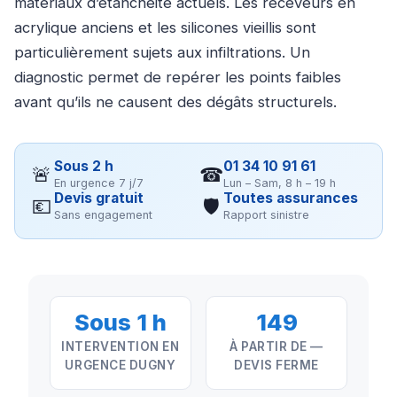
matériaux d’étanchéité actuels. Les receveurs en
acrylique anciens et les silicones vieillis sont
particulièrement sujets aux infiltrations. Un
diagnostic permet de repérer les points faibles
avant qu’ils ne causent des dégâts structurels.
Sous 2 h
01 34 10 91 61
🚨
☎
En urgence 7 j/7
Lun – Sam, 8 h – 19 h
Devis gratuit
Toutes assurances
💶
🛡
Sans engagement
Rapport sinistre
Sous 1 h
149
INTERVENTION EN
À PARTIR DE —
URGENCE DUGNY
DEVIS FERME