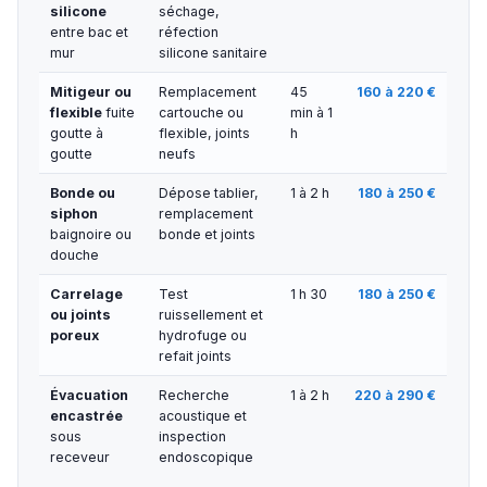
silicone
séchage,
entre bac et
réfection
mur
silicone sanitaire
Mitigeur ou
Remplacement
45
160 à 220 €
flexible
fuite
cartouche ou
min à 1
goutte à
flexible, joints
h
goutte
neufs
Bonde ou
Dépose tablier,
1 à 2 h
180 à 250 €
siphon
remplacement
baignoire ou
bonde et joints
douche
Carrelage
Test
1 h 30
180 à 250 €
ou joints
ruissellement et
poreux
hydrofuge ou
refait joints
Évacuation
Recherche
1 à 2 h
220 à 290 €
encastrée
acoustique et
sous
inspection
receveur
endoscopique