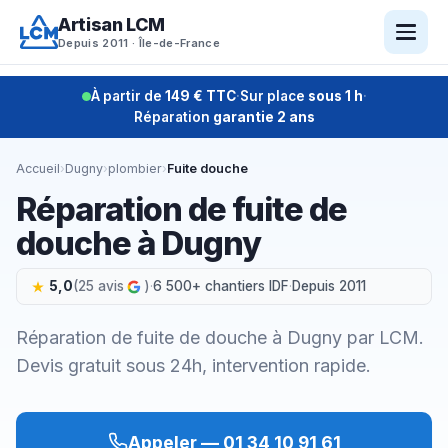
Aller
Artisan LCM
au
Depuis 2011 · Île-de-France
contenu
À partir de
149 € TTC
·
Sur place
sous 1 h
·
Réparation
garantie 2 ans
Accueil
›
Dugny
›
plombier
›
Fuite douche
Réparation de fuite de
douche à Dugny
5,0
(25 avis
)
·
6 500+ chantiers IDF
·
Depuis 2011
Réparation de fuite de douche à Dugny par LCM.
Devis gratuit sous 24h, intervention rapide.
Appeler — 01 34 10 91 61