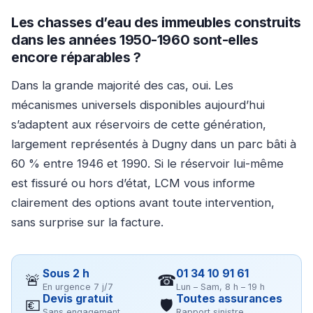
Les chasses d’eau des immeubles construits
dans les années 1950-1960 sont-elles
encore réparables ?
Dans la grande majorité des cas, oui. Les
mécanismes universels disponibles aujourd’hui
s’adaptent aux réservoirs de cette génération,
largement représentés à Dugny dans un parc bâti à
60 % entre 1946 et 1990. Si le réservoir lui-même
est fissuré ou hors d’état, LCM vous informe
clairement des options avant toute intervention,
sans surprise sur la facture.
Sous 2 h
01 34 10 91 61
🚨
☎
En urgence 7 j/7
Lun – Sam, 8 h – 19 h
Devis gratuit
Toutes assurances
💶
🛡
Sans engagement
Rapport sinistre