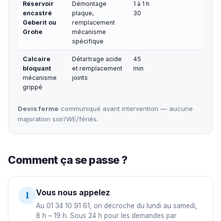
Réservoir
Démontage
1 à 1 h
encastré
plaque,
30
Geberit ou
remplacement
Grohe
mécanisme
spécifique
Calcaire
Détartrage acide
45
bloquant
et remplacement
min
mécanisme
joints
grippé
Devis ferme
communiqué avant intervention — aucune
majoration soir/WE/fériés.
Comment ça se passe ?
Vous nous appelez
1
Au 01 34 10 91 61, on décroche du lundi au samedi,
8 h – 19 h. Sous 24 h pour les demandes par