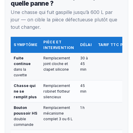
quelle panne ?
Une chasse qui fuit gaspille jusqu’à 600 L par
jour — on cible la pièce défectueuse plutôt que
tout changer.
PIÈCE ET
SYMPTÔME
DÉLAI
TARIF TTC POSE
INTERVENTION
Fuite
Remplacement
30 à
continue
joint cloche et
45
dans la
clapet silicone
min
cuvette
Chasse qui
Remplacement
45
ne se
robinet flotteur
min
remplit plus
silencieux
Bouton
Remplacement
1 h
poussoir HS
mécanisme
double
complet 3 ou 6 L
commande