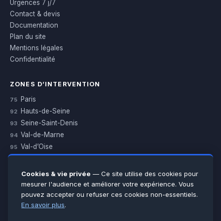
Urgences 7 j/7
Contact & devis
Documentation
Plan du site
Mentions légales
Confidentialité
ZONES D’INTERVENTION
Paris
75
Hauts-de-Seine
92
Seine-Saint-Denis
93
Val-de-Marne
94
Val-d’Oise
95
Yvelines
78
Essonne
91
Cookies & vie privée
— Ce site utilise des cookies pour
Seine-et-Marne
77
mesurer l'audience et améliorer votre expérience. Vous
pouvez accepter ou refuser ces cookies non-essentiels.
Voir toutes les villes →
En savoir plus
.