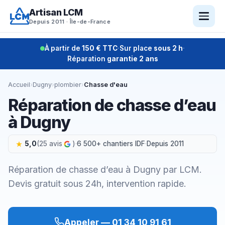
Aller
Artisan LCM
au
Depuis 2011 · Île-de-France
contenu
À partir de
150 € TTC
·
Sur place
sous 2 h
·
Réparation
garantie 2 ans
Accueil
›
Dugny
›
plombier
›
Chasse d'eau
Réparation de chasse d’eau
à Dugny
5,0
(25 avis
)
·
6 500+ chantiers IDF
·
Depuis 2011
Réparation de chasse d’eau à Dugny par LCM.
Devis gratuit sous 24h, intervention rapide.
Appeler — 01 34 10 91 61