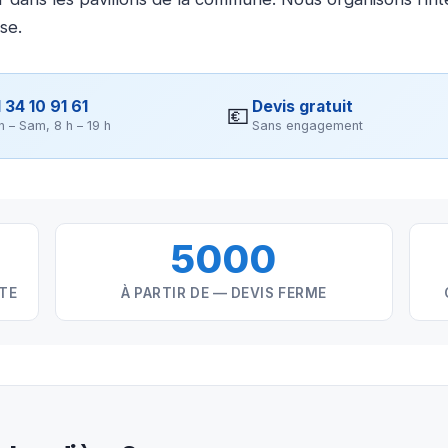
se.
 34 10 91 61
Devis gratuit
💶
n – Sam, 8 h – 19 h
Sans engagement
5000
NTE
À PARTIR DE — DEVIS FERME