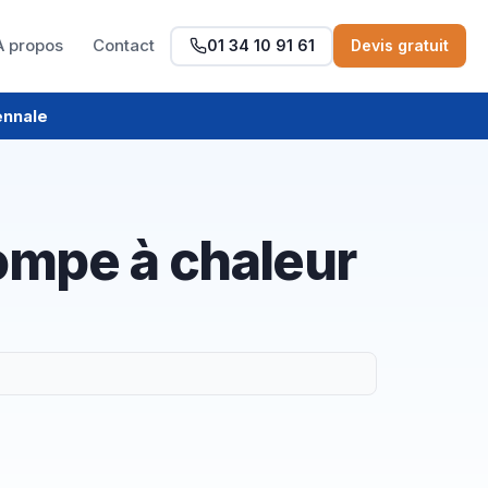
À propos
Contact
01 34 10 91 61
Devis gratuit
ennale
ompe à chaleur