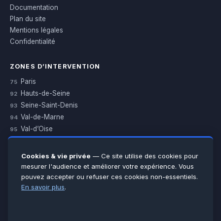
Documentation
Plan du site
Mentions légales
Confidentialité
ZONES D’INTERVENTION
Paris
75
Hauts-de-Seine
92
Seine-Saint-Denis
93
Val-de-Marne
94
Val-d’Oise
95
Yvelines
78
Essonne
91
Cookies & vie privée
— Ce site utilise des cookies pour
Seine-et-Marne
77
mesurer l'audience et améliorer votre expérience. Vous
pouvez accepter ou refuser ces cookies non-essentiels.
Voir toutes les villes →
En savoir plus
.
CERTIFICATIONS & ASSURANCES :
Qualigaz
Qualipac
n° 704841