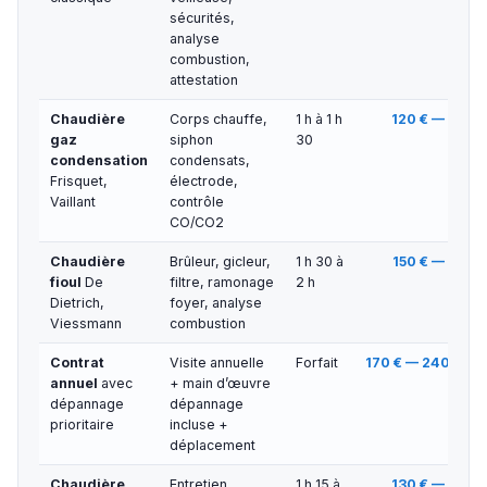
sécurités,
analyse
combustion,
attestation
Chaudière
Corps chauffe,
1 h à 1 h
120 € — 160 €
gaz
siphon
30
condensation
condensats,
Frisquet,
électrode,
Vaillant
contrôle
CO/CO2
Chaudière
Brûleur, gicleur,
1 h 30 à
150 € — 180 €
fioul
De
filtre, ramonage
2 h
Dietrich,
foyer, analyse
Viessmann
combustion
Contrat
Visite annuelle
Forfait
170 € — 240 €/an
annuel
avec
+ main d’œuvre
dépannage
dépannage
prioritaire
incluse +
déplacement
Chaudière
Entretien
1 h 15 à
130 € — 170 €