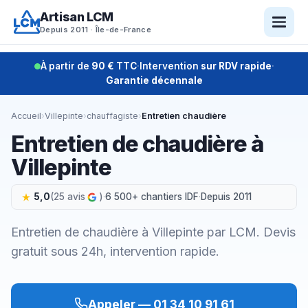
Aller
Artisan LCM
au
Depuis 2011 · Île-de-France
contenu
À partir de
90 € TTC
·
Intervention
sur RDV rapide
·
Garantie décennale
Accueil
›
Villepinte
›
chauffagiste
›
Entretien chaudière
Entretien de chaudière à
Villepinte
5,0
(25 avis
)
·
6 500+ chantiers IDF
·
Depuis 2011
Entretien de chaudière à Villepinte par LCM. Devis
gratuit sous 24h, intervention rapide.
Appeler — 01 34 10 91 61