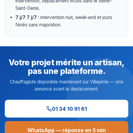
intervention, déplacement inclus dans le Seine-
Saint-Denis.
7 j/7 7 j/7
: intervention nuit, week-end et jours
fériés sans majoration.
Votre projet mérite un artisan,
pas une plateforme.
Chauffagiste disponible maintenant sur Villepinte — prix
annoncé avant le déplacement.
01 34 10 91 61
WhatsApp — réponse en 5 min