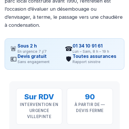
parc local construite avant 1990, l’entretien est
l’occasion d’évaluer un désembouage ou
d’envisager, à terme, le passage vers une chaudière
à condensation.
Sous 2 h
01 34 10 91 61
🚨
☎
En urgence 7 j/7
Lun – Sam, 8 h – 19 h
Devis gratuit
Toutes assurances
💶
🛡
Sans engagement
Rapport sinistre
Sur RDV
90
INTERVENTION EN
À PARTIR DE —
URGENCE
DEVIS FERME
VILLEPINTE