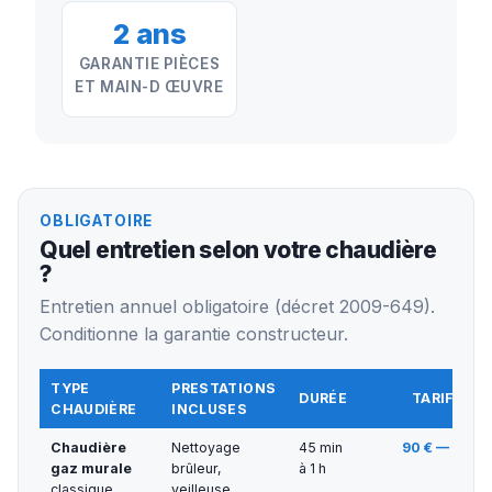
2 ans
GARANTIE PIÈCES
ET MAIN-D ŒUVRE
OBLIGATOIRE
Quel entretien selon votre chaudière
?
Entretien annuel obligatoire (décret 2009-649).
Conditionne la garantie constructeur.
TYPE
PRESTATIONS
DURÉE
TARIF TTC
CHAUDIÈRE
INCLUSES
Chaudière
Nettoyage
45 min
90 € — 130 €
gaz murale
brûleur,
à 1 h
classique
veilleuse,