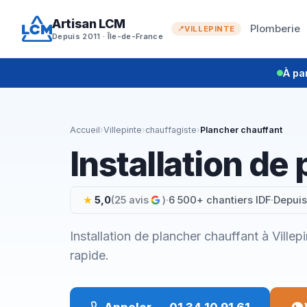
Aller
Artisan LCM
au
Plomberie
VILLEPINTE
Depuis 2011 · Île-de-France
contenu
À pa
Accueil
›
Villepinte
›
chauffagiste
›
Plancher chauffant
Installation de
5,0
(25 avis
)
·
6 500+ chantiers IDF
·
Depuis
Installation de plancher chauffant à Ville
rapide.