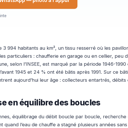
WhatsApp — photo à l’appui
inte
3 994 habitants au km², un tissu resserré où les pavillon
es particuliers : chaufferie en garage ou en cellier, pe
ne, selon l’INSEE, est marqué par la période 1946-1990 
d’avant 1945 et 24 % ont été bâtis après 1991. Sur ce bâ
ntrent aujourd’hui leur âge : collecteurs entartrés, débit
se en équilibre des boucles
nes, équilibrage du débit boucle par boucle, recherche d
uand l’eau de chauffe a stagné plusieurs années sans tr