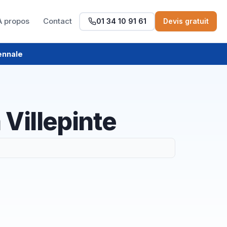
À propos
Contact
01 34 10 91 61
Devis gratuit
ennale
 Villepinte