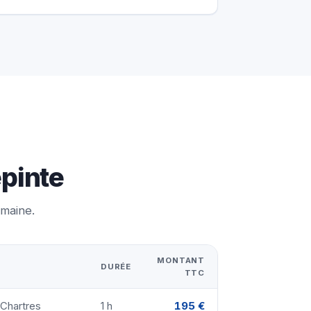
epinte
emaine.
MONTANT
DURÉE
TTC
 Chartres
1 h
195 €