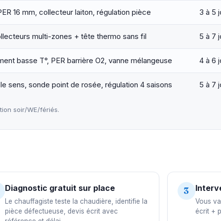
R 16 mm, collecteur laiton, régulation pièce
3 à 5 
llecteurs multi-zones + tête thermo sans fil
5 à 7 
ent basse T°, PER barrière O2, vanne mélangeuse
4 à 6 
e sens, sonde point de rosée, régulation 4 saisons
5 à 7 
on soir/WE/fériés.
Diagnostic gratuit sur place
Interv
3
Le chauffagiste teste la chaudière, identifie la
Vous val
pièce défectueuse, devis écrit avec
écrit + 
référence et délai.