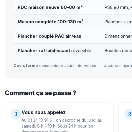
RDC maison neuve 60-80 m²
PSE 80 mm, PE
Maison complète 100-130 m²
Plancher + co
Plancher couplé PAC air/eau
Dimensionnem
Plancher rafraîchissant
réversible
Boucles doubl
Devis ferme
communiqué avant intervention — aucune majorati
Comment ça se passe ?
Vous nous appelez
1
2
Au 01 34 10 91 61, on décroche du lundi au
samedi, 8 h – 19 h. Sous 24 h pour les
demandes par formulaire.