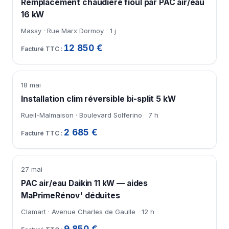
Remplacement chaudière fioul par PAC air/eau
16 kW
Massy · Rue Marx Dormoy
1 j
12 850 €
18 mai
Installation clim réversible bi-split 5 kW
Rueil-Malmaison · Boulevard Solferino
7 h
2 685 €
27 mai
PAC air/eau Daikin 11 kW — aides
MaPrimeRénov' déduites
Clamart · Avenue Charles de Gaulle
12 h
9 850 €