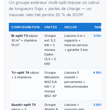
Un groupe extérieur multi-split impose un calcul
de longueurs frigo + pertes de charge — un
mauvais ratio fait perdre 20 % de SCOP.
CONFIGURATION
UNITÉS
INCLUS
TARIF TT
Bi-split T3
séjour
Groupe
Liaisons 4 m +
3 500 € — 
30 m² + chambre
ext. 5,2
supports +
15 m²
kW + 2
mise en service
muraux
+ garantie 3 ans
Daikin
(3,5 + 2
kW)
Tri-split T4
séjour
Groupe
Liaisons 5
4 800 € — 
+ 2 chambres
Mitsubishi
m/unité +
MXZ 6,8
percements +
kW + 3
télécommandes
muraux
MSZ-AP
Quadri-split T5
Groupe
Liaisons +
5 800 € — 
séjour + 3
Atlantic 8
supports anti-