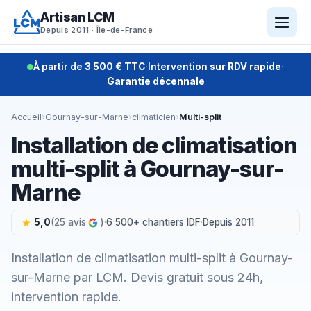
Aller
Artisan LCM
au
Depuis 2011 · Île-de-France
contenu
À partir de
3 500 € TTC
·
Intervention
sur RDV rapide
·
Garantie décennale
Accueil
›
Gournay-sur-Marne
›
climaticien
›
Multi-split
Installation de climatisation
multi-split à Gournay-sur-
Marne
5,0
(25 avis
)
·
6 500+ chantiers IDF
·
Depuis 2011
Installation de climatisation multi-split à Gournay-
sur-Marne par LCM. Devis gratuit sous 24h,
intervention rapide.