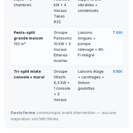
chambres
kW + 4
vibratiles +
muraux
condensats
Takao
R32
Penta-split
Groupe
Liaisons
7 000 € — 
grande maison
Panasonic
longues +
150 m²
10 kW + 5
pompe
muraux
relevage + Wi-
Etherea
Fi intégré
inverter
Tri-split mixte
Groupe
Liaisons étage
5 500 € — 
console + mural
Hitachi
+ carottages +
6,5 kW +
finition
1 console
goulottes
+ 2
muraux
Devis ferme
communiqué avant intervention — aucune
majoration soir/WE/fériés.