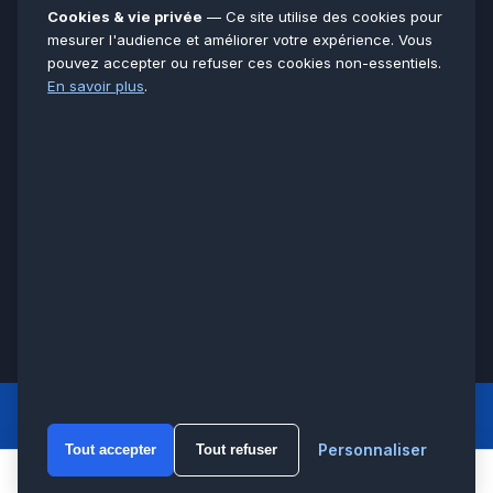
Essonne
91
Cookies & vie privée
— Ce site utilise des cookies pour
Seine-et-Marne
77
mesurer l'audience et améliorer votre expérience. Vous
pouvez accepter ou refuser ces cookies non-essentiels.
Voir toutes les villes →
En savoir plus
.
CERTIFICATIONS & ASSURANCES :
Qualigaz
Qualipac
n° 704841
Socotec
CAPEB
Décennale BPCE
PAIEMENT APRÈS INTERVENTION :
CB
Espèces
Chèque
Virement
© LCM 2026 · Artisan depuis 2011 · SARL au capital 7 800 €
284 rue d’Épinay, 95100 Argenteuil · SIREN 534 981 352 ·
RCS Pontoise · TVA FR65534981352
LCM
ACCUEIL PRINCIPAL
Personnaliser
Tout accepter
Tout refuser
WhatsA