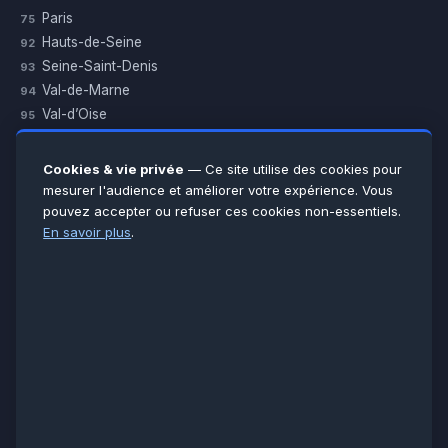
Paris
75
Hauts-de-Seine
92
Seine-Saint-Denis
93
Val-de-Marne
94
Val-d’Oise
95
Yvelines
78
Essonne
91
Cookies & vie privée
— Ce site utilise des cookies pour
Seine-et-Marne
77
mesurer l'audience et améliorer votre expérience. Vous
pouvez accepter ou refuser ces cookies non-essentiels.
Voir toutes les villes →
En savoir plus
.
CERTIFICATIONS & ASSURANCES :
Qualigaz
Qualipac
n° 704841
Socotec
CAPEB
Décennale BPCE
PAIEMENT APRÈS INTERVENTION :
CB
Espèces
Chèque
Virement
© LCM 2026 · Artisan depuis 2011 · SARL au capital 7 800 €
284 rue d’Épinay, 95100 Argenteuil · SIREN 534 981 352 ·