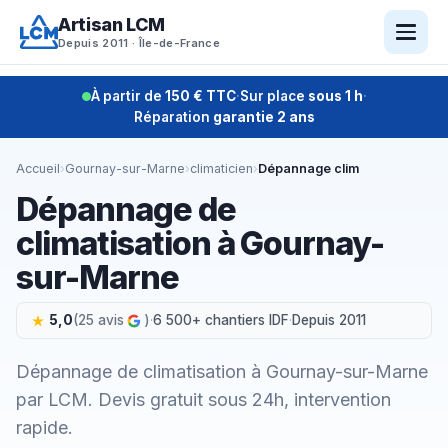
Aller
Artisan LCM
au
Depuis 2011 · Île-de-France
contenu
À partir de
150 € TTC
·
Sur place
sous 1 h
·
Réparation
garantie 2 ans
Accueil
›
Gournay-sur-Marne
›
climaticien
›
Dépannage clim
Dépannage de
climatisation à Gournay-
sur-Marne
5,0
(25 avis
)
·
6 500+ chantiers IDF
·
Depuis 2011
Dépannage de climatisation à Gournay-sur-Marne
par LCM. Devis gratuit sous 24h, intervention
rapide.