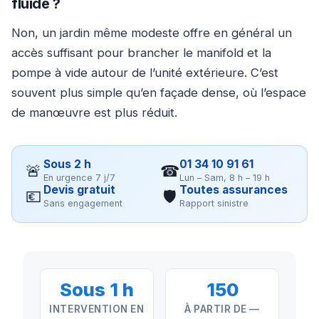
fluide ?
Non, un jardin même modeste offre en général un
accès suffisant pour brancher le manifold et la
pompe à vide autour de l’unité extérieure. C’est
souvent plus simple qu’en façade dense, où l’espace
de manœuvre est plus réduit.
Sous 2 h
01 34 10 91 61
🚨
☎
En urgence 7 j/7
Lun – Sam, 8 h – 19 h
Devis gratuit
Toutes assurances
💶
🛡
Sans engagement
Rapport sinistre
Sous 1 h
150
INTERVENTION EN
À PARTIR DE —