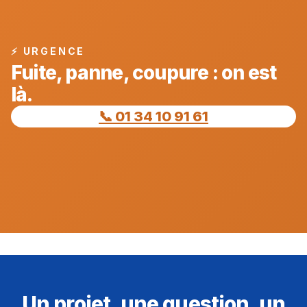
⚡ URGENCE
Fuite, panne, coupure : on est
là.
📞 01 34 10 91 61
Un projet, une question, un