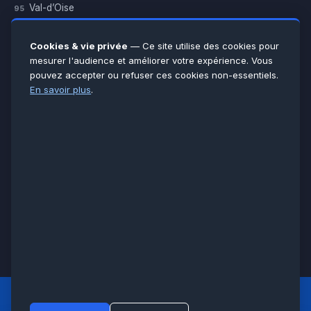
Val-d’Oise
95
Yvelines
78
Essonne
91
Cookies & vie privée
— Ce site utilise des cookies pour
Seine-et-Marne
77
mesurer l'audience et améliorer votre expérience. Vous
pouvez accepter ou refuser ces cookies non-essentiels.
Voir toutes les villes →
En savoir plus
.
CERTIFICATIONS & ASSURANCES :
Qualigaz
Qualipac
n° 704841
Socotec
CAPEB
Décennale BPCE
PAIEMENT APRÈS INTERVENTION :
CB
Espèces
Chèque
Virement
© LCM 2026 · Artisan depuis 2011 · SARL au capital 7 800 €
284 rue d’Épinay, 95100 Argenteuil · SIREN 534 981 352 ·
RCS Pontoise · TVA FR65534981352
LCM
ACCUEIL PRINCIPAL