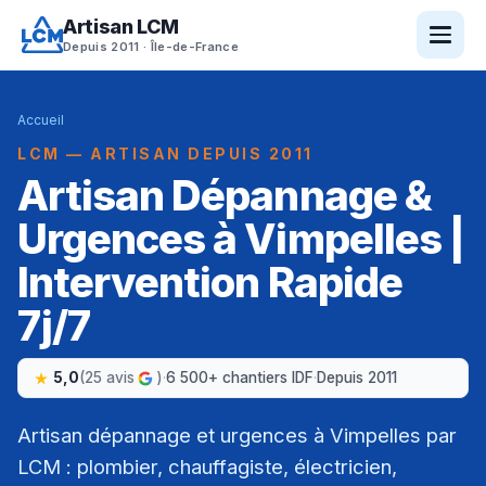
Artisan LCM
Depuis 2011 · Île-de-France
Accueil
LCM — ARTISAN DEPUIS 2011
Artisan Dépannage &
Urgences à Vimpelles |
Intervention Rapide
7j/7
5,0
(25 avis
)
·
6 500+ chantiers IDF
·
Depuis 2011
Artisan dépannage et urgences à Vimpelles par
LCM : plombier, chauffagiste, électricien,