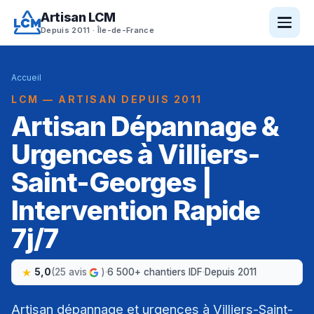
Artisan LCM
Depuis 2011 · Île-de-France
Accueil
LCM — ARTISAN DEPUIS 2011
Artisan Dépannage &
Urgences à Villiers-
Saint-Georges |
Intervention Rapide
7j/7
5,0
(25 avis
)
·
6 500+ chantiers IDF
·
Depuis 2011
Artisan dépannage et urgences à Villiers-Saint-