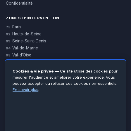
Confidentialité
ZONES D’INTERVENTION
Paris
75
Hauts-de-Seine
92
Seine-Saint-Denis
93
Val-de-Marne
94
Val-d’Oise
95
Yvelines
78
Essonne
91
Cookies & vie privée
— Ce site utilise des cookies pour
Seine-et-Marne
77
mesurer l'audience et améliorer votre expérience. Vous
pouvez accepter ou refuser ces cookies non-essentiels.
Voir toutes les villes →
En savoir plus
.
CERTIFICATIONS & ASSURANCES :
Qualigaz
Qualipac
n° 704841
Socotec
CAPEB
Décennale BPCE
PAIEMENT APRÈS INTERVENTION :
CB
Espèces
Chèque
Virement