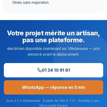
fériés sans majoration.
Votre projet mérite un artisan,
pas une plateforme.
électricien disponible maintenant sur Villetaneuse — prix
annoncé avant le déplacement.
01 34 10 91 61
WhatsApp — réponse en 5 min
Sous 2 h à Villetaneuse · À partir de 350 € TTC · Garantie 2 ans ·
Devis avant travaux