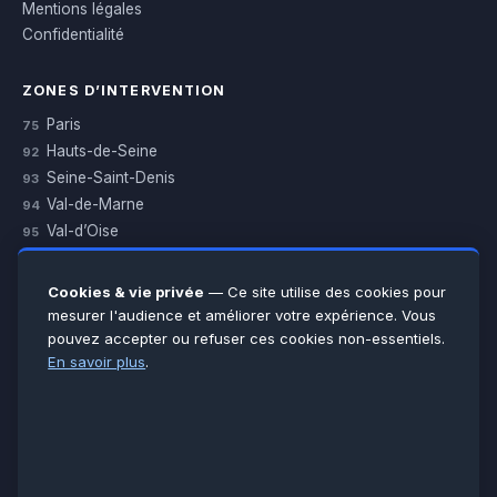
Mentions légales
Confidentialité
ZONES D’INTERVENTION
Paris
75
Hauts-de-Seine
92
Seine-Saint-Denis
93
Val-de-Marne
94
Val-d’Oise
95
Yvelines
78
Essonne
91
Cookies & vie privée
— Ce site utilise des cookies pour
Seine-et-Marne
77
mesurer l'audience et améliorer votre expérience. Vous
pouvez accepter ou refuser ces cookies non-essentiels.
Voir toutes les villes →
En savoir plus
.
CERTIFICATIONS & ASSURANCES :
Qualigaz
Qualipac
n° 704841
Socotec
CAPEB
Décennale BPCE
PAIEMENT APRÈS INTERVENTION :
CB
Espèces
Chèque