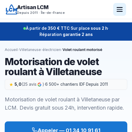
Aller
Artisan LCM
au
Depuis 2011 · Île-de-France
contenu
À partir de
350 € TTC
·
Sur place
sous 2 h
·
Réparation
garantie 2 ans
Accueil
›
Villetaneuse
›
électricien
›
Volet roulant motorisé
Motorisation de volet
roulant à Villetaneuse
5,0
(25 avis
)
·
6 500+ chantiers IDF
·
Depuis 2011
Motorisation de volet roulant à Villetaneuse par
LCM. Devis gratuit sous 24h, intervention rapide.
Appeler — 01 34 10 91 61