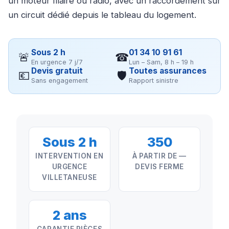
un moteur filaire ou radio, avec un raccordement sur
un circuit dédié depuis le tableau du logement.
Sous 2 h
01 34 10 91 61
🚨
☎
En urgence 7 j/7
Lun – Sam, 8 h – 19 h
Devis gratuit
Toutes assurances
💶
🛡
Sans engagement
Rapport sinistre
Sous 2 h
350
INTERVENTION EN
À PARTIR DE —
URGENCE
DEVIS FERME
VILLETANEUSE
2 ans
GARANTIE PIÈCES