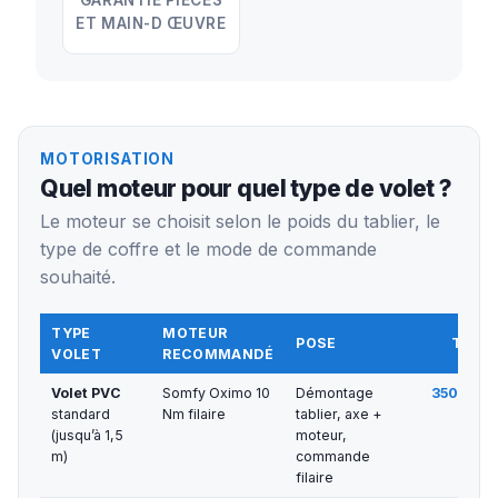
ET MAIN-D ŒUVRE
MOTORISATION
Quel moteur pour quel type de volet ?
Le moteur se choisit selon le poids du tablier, le
type de coffre et le mode de commande
souhaité.
TYPE
MOTEUR
POSE
TARIF
VOLET
RECOMMANDÉ
Volet PVC
Somfy Oximo 10
Démontage
350 € — 
standard
Nm filaire
tablier, axe +
(jusqu’à 1,5
moteur,
m)
commande
filaire