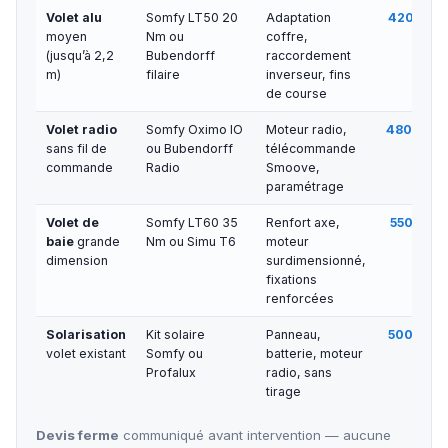
Volet alu
Somfy LT50 20
Adaptation
420 € — 
moyen
Nm ou
coffre,
(jusqu’à 2,2
Bubendorff
raccordement
m)
filaire
inverseur, fins
de course
Volet radio
Somfy Oximo IO
Moteur radio,
480 € — 
sans fil de
ou Bubendorff
télécommande
commande
Radio
Smoove,
paramétrage
Volet de
Somfy LT60 35
Renfort axe,
550 € — 
baie
grande
Nm ou Simu T6
moteur
dimension
surdimensionné,
fixations
renforcées
Solarisation
Kit solaire
Panneau,
500 € — 
volet existant
Somfy ou
batterie, moteur
Profalux
radio, sans
tirage
Devis ferme
communiqué avant intervention — aucune