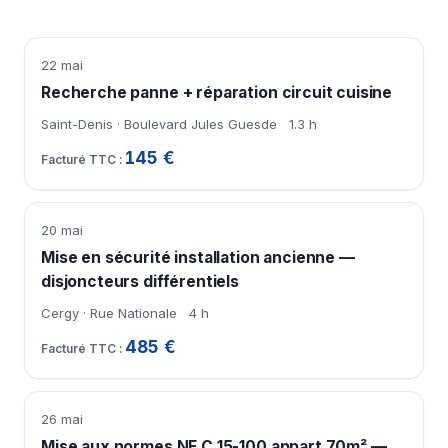
22 mai
Recherche panne + réparation circuit cuisine
Saint-Denis · Boulevard Jules Guesde
1.3 h
145 €
20 mai
Mise en sécurité installation ancienne —
disjoncteurs différentiels
Cergy · Rue Nationale
4 h
485 €
26 mai
Mise aux normes NF C 15-100 appart 70m² —