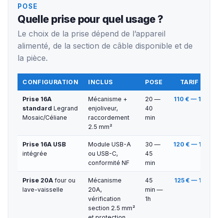
POSE
Quelle prise pour quel usage ?
Le choix de la prise dépend de l’appareil
alimenté, de la section de câble disponible et de
la pièce.
CONFIGURATION
INCLUS
POSE
TARIF TTC
Prise 16A
Mécanisme +
20 —
110 € — 130 €
standard
Legrand
enjoliveur,
40
Mosaic/Céliane
raccordement
min
2.5 mm²
Prise 16A USB
Module USB-A
30 —
120 € — 145 €
intégrée
ou USB-C,
45
conformité NF
min
Prise 20A
four ou
Mécanisme
45
125 € — 150 €
lave-vaisselle
20A,
min —
vérification
1h
section 2.5 mm²
et protection