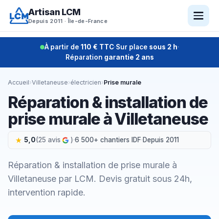
Aller
Artisan LCM
au
Depuis 2011 · Île-de-France
contenu
À partir de
110 € TTC
·
Sur place
sous 2 h
·
Réparation
garantie 2 ans
Accueil
›
Villetaneuse
›
électricien
›
Prise murale
Réparation & installation de
prise murale à Villetaneuse
5,0
(25 avis
)
·
6 500+ chantiers IDF
·
Depuis 2011
Réparation & installation de prise murale à
Villetaneuse par LCM. Devis gratuit sous 24h,
intervention rapide.