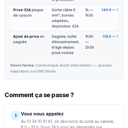
Prise 32A
plaque
Sortie câble 6
1h —
140 € — 150 €
de cuisson
mm², bornes
1h30
adaptées,
disjoncteur 32A
Ajout de prise
en
Saignée, boîte
1h30
135 € — 150 €
saignée
d’encastrement,
—
tirage depuis
2h30
prise voisine
Devis ferme
communiqué avant intervention — aucune
majoration soir/WE/fériés.
Comment ça se passe ?
Vous nous appelez
1
Au 01 34 10 91 61, on décroche du lundi au samedi,
8 h – 19 h. Sous 24 h pour les demandes par