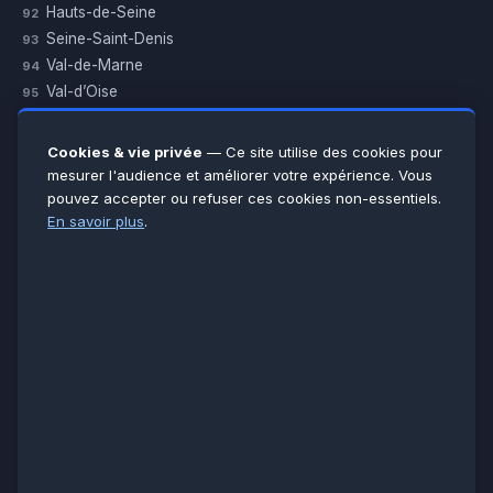
Hauts-de-Seine
92
Seine-Saint-Denis
93
Val-de-Marne
94
Val-d’Oise
95
Yvelines
78
Essonne
91
Cookies & vie privée
— Ce site utilise des cookies pour
Seine-et-Marne
77
mesurer l'audience et améliorer votre expérience. Vous
pouvez accepter ou refuser ces cookies non-essentiels.
Voir toutes les villes →
En savoir plus
.
CERTIFICATIONS & ASSURANCES :
Qualigaz
Qualipac
n° 704841
Socotec
CAPEB
Décennale BPCE
PAIEMENT APRÈS INTERVENTION :
CB
Espèces
Chèque
Virement
© LCM 2026 · Artisan depuis 2011 · SARL au capital 7 800 €
284 rue d’Épinay, 95100 Argenteuil · SIREN 534 981 352 ·
RCS Pontoise · TVA FR65534981352