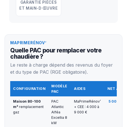
GARANTIE PIÈCES
ET MAIN-D ŒUVRE
MAPRIMERÉNOV’
Quelle PAC pour remplacer votre
chaudière ?
Le reste à charge dépend des revenus du foyer
et du type de PAC (RGE obligatoire).
MODÈLE
CONFIGURATION
AIDES
NET APRÈ
PAC
Maison 80-100
PAC
MaPrimeRénov’
5 000 € —
m²
remplacement
Atlantic
+ CEE : 4 000 à
gaz
Alféa
9 000 €
Excellia 8
kW