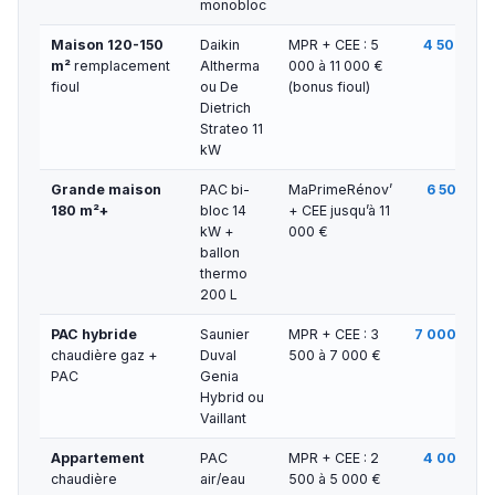
monobloc
Maison 120-150
Daikin
MPR + CEE : 5
4 500 € —
m²
remplacement
Altherma
000 à 11 000 €
fioul
ou De
(bonus fioul)
Dietrich
Strateo 11
kW
Grande maison
PAC bi-
MaPrimeRénov’
6 500 € —
180 m²+
bloc 14
+ CEE jusqu’à 11
kW +
000 €
ballon
thermo
200 L
PAC hybride
Saunier
MPR + CEE : 3
7 000 € — 
chaudière gaz +
Duval
500 à 7 000 €
PAC
Genia
Hybrid ou
Vaillant
Appartement
PAC
MPR + CEE : 2
4 000 € —
chaudière
air/eau
500 à 5 000 €