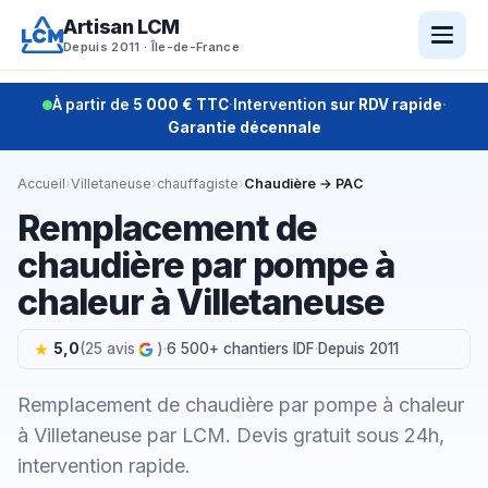
Aller
Artisan LCM
au
Depuis 2011 · Île-de-France
contenu
À partir de
5 000 € TTC
·
Intervention
sur RDV rapide
·
Garantie décennale
Accueil
›
Villetaneuse
›
chauffagiste
›
Chaudière → PAC
Remplacement de
chaudière par pompe à
chaleur à Villetaneuse
5,0
(25 avis
)
·
6 500+ chantiers IDF
·
Depuis 2011
Remplacement de chaudière par pompe à chaleur
à Villetaneuse par LCM. Devis gratuit sous 24h,
intervention rapide.