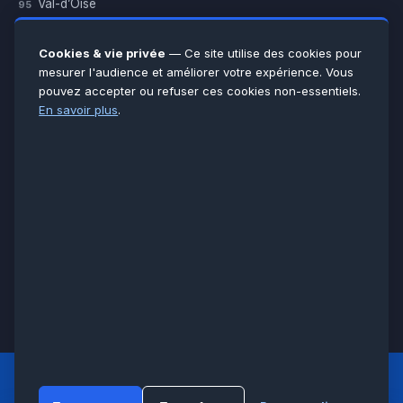
Val-d’Oise
95
Yvelines
78
Essonne
91
Cookies & vie privée
— Ce site utilise des cookies pour
Seine-et-Marne
77
mesurer l'audience et améliorer votre expérience. Vous
pouvez accepter ou refuser ces cookies non-essentiels.
Voir toutes les villes →
En savoir plus
.
CERTIFICATIONS & ASSURANCES :
Qualigaz
Qualipac
n° 704841
Socotec
CAPEB
Décennale BPCE
PAIEMENT APRÈS INTERVENTION :
CB
Espèces
Chèque
Virement
© LCM 2026 · Artisan depuis 2011 · SARL au capital 7 800 €
284 rue d’Épinay, 95100 Argenteuil · SIREN 534 981 352 ·
RCS Pontoise · TVA FR65534981352
LCM
ACCUEIL PRINCIPAL