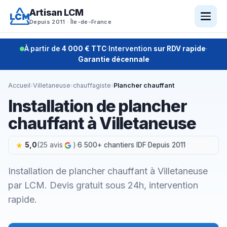
Aller
Artisan LCM
au
Depuis 2011 · Île-de-France
contenu
À partir de
4 000 € TTC
·
Intervention
sur RDV rapide
·
Garantie décennale
Accueil
›
Villetaneuse
›
chauffagiste
›
Plancher chauffant
Installation de plancher
chauffant à Villetaneuse
5,0
(25 avis
)
·
6 500+ chantiers IDF
·
Depuis 2011
Installation de plancher chauffant à Villetaneuse
par LCM. Devis gratuit sous 24h, intervention
rapide.