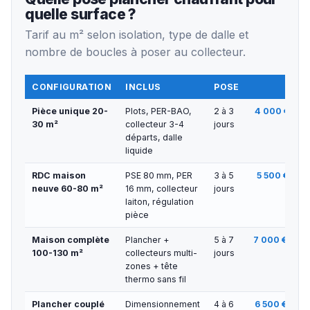
quelle surface ?
Tarif au m² selon isolation, type de dalle et
nombre de boucles à poser au collecteur.
CONFIGURATION
INCLUS
POSE
TARI
Pièce unique 20-
Plots, PER-BAO,
2 à 3
4 000 € — 5
30 m²
collecteur 3-4
jours
départs, dalle
liquide
RDC maison
PSE 80 mm, PER
3 à 5
5 500 € — 7
neuve 60-80 m²
16 mm, collecteur
jours
laiton, régulation
pièce
Maison complète
Plancher +
5 à 7
7 000 € — 9
100-130 m²
collecteurs multi-
jours
zones + tête
thermo sans fil
Plancher couplé
Dimensionnement
4 à 6
6 500 € — 9