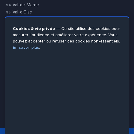
Val-de-Marne
94
Val-d’Oise
95
Yvelines
78
Essonne
91
Cookies & vie privée
— Ce site utilise des cookies pour
Seine-et-Marne
77
mesurer l'audience et améliorer votre expérience. Vous
pouvez accepter ou refuser ces cookies non-essentiels.
Voir toutes les villes →
En savoir plus
.
CERTIFICATIONS & ASSURANCES :
Qualigaz
Qualipac
n° 704841
Socotec
CAPEB
Décennale BPCE
PAIEMENT APRÈS INTERVENTION :
CB
Espèces
Chèque
Virement
© LCM 2026 · Artisan depuis 2011 · SARL au capital 7 800 €
284 rue d’Épinay, 95100 Argenteuil · SIREN 534 981 352 ·
RCS Pontoise · TVA FR65534981352