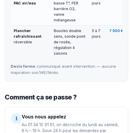
PAC air/eau
basse T°, PER
jours
barrière O2,
vanne
mélangeuse
Plancher
Boucles double
5 à 7
7 500 € — 9
rafraîchissant
sens, sonde point
jours
réversible
de rosée,
régulation 4
saisons
Devis ferme
communiqué avant intervention — aucune
majoration soir/WE/fériés.
Comment ça se passe ?
Vous nous appelez
1
Au 01 34 10 91 61, on décroche du lundi au samedi,
8 h – 19 h. Sous 24 h pour les demandes par