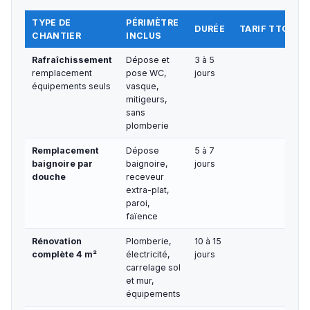
TYPE DE
PÉRIMÈTRE
DURÉE
TARIF TTC TO
CHANTIER
INCLUS
Rafraîchissement
Dépose et
3 à 5
2 5
remplacement
pose WC,
jours
équipements seuls
vasque,
mitigeurs,
sans
plomberie
Remplacement
Dépose
5 à 7
3 
baignoire par
baignoire,
jours
douche
receveur
extra-plat,
paroi,
faïence
Rénovation
Plomberie,
10 à 15
5 5
complète 4 m²
électricité,
jours
carrelage sol
et mur,
équipements