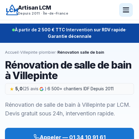
Aller
Artisan LCM
au
Depuis 2011 · Île-de-France
contenu
À partir de
2 500 € TTC
·
Intervention
sur RDV rapide
·
Garantie décennale
Accueil
›
Villepinte
›
plombier
›
Rénovation salle de bain
Rénovation de salle de bain
à Villepinte
5,0
(25 avis
)
·
6 500+ chantiers IDF
·
Depuis 2011
Rénovation de salle de bain à Villepinte par LCM.
Devis gratuit sous 24h, intervention rapide.
Appeler — 01 34 10 91 61