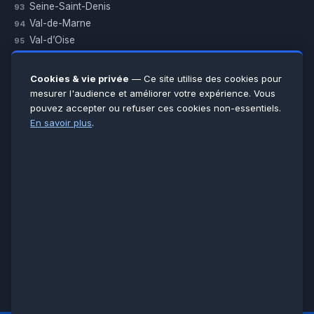
Seine-Saint-Denis
93
Val-de-Marne
94
Val-d’Oise
95
Yvelines
78
Essonne
91
Cookies & vie privée
— Ce site utilise des cookies pour
Seine-et-Marne
77
mesurer l'audience et améliorer votre expérience. Vous
pouvez accepter ou refuser ces cookies non-essentiels.
Voir toutes les villes →
En savoir plus
.
CERTIFICATIONS & ASSURANCES :
Qualigaz
Qualipac
n° 704841
Socotec
CAPEB
Décennale BPCE
PAIEMENT APRÈS INTERVENTION :
CB
Espèces
Chèque
Virement
© LCM 2026 · Artisan depuis 2011 · SARL au capital 7 800 €
284 rue d’Épinay, 95100 Argenteuil · SIREN 534 981 352 ·
RCS Pontoise · TVA FR65534981352