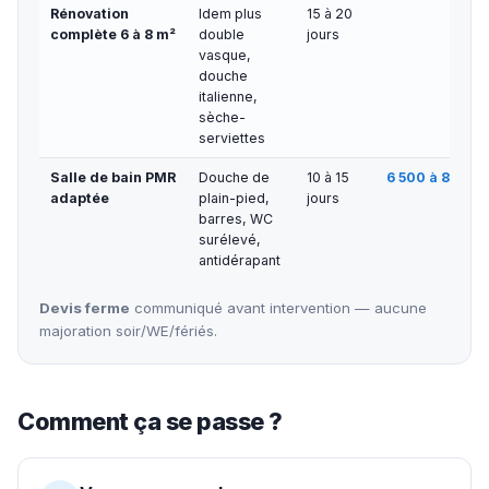
Rénovation
Idem plus
15 à 20
7 0
complète 6 à 8 m²
double
jours
vasque,
douche
italienne,
sèche-
serviettes
Salle de bain PMR
Douche de
10 à 15
6 500 à 8 000 
adaptée
plain-pied,
jours
barres, WC
surélevé,
antidérapant
Devis ferme
communiqué avant intervention — aucune
majoration soir/WE/fériés.
Comment ça se passe ?