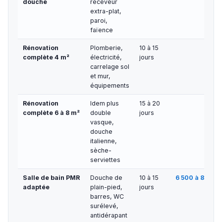
douche
receveur
extra-plat,
paroi,
faïence
Rénovation
Plomberie,
10 à 15
5 5
complète 4 m²
électricité,
jours
carrelage sol
et mur,
équipements
Rénovation
Idem plus
15 à 20
7 0
complète 6 à 8 m²
double
jours
vasque,
douche
italienne,
sèche-
serviettes
Salle de bain PMR
Douche de
10 à 15
6 500 à 8 000 
adaptée
plain-pied,
jours
barres, WC
surélevé,
antidérapant