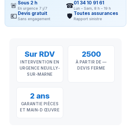
Sous 2 h
01 34 10 91 61
🚨
☎
En urgence 7 j/7
Lun – Sam, 8 h – 19 h
Devis gratuit
Toutes assurances
💶
🛡
Sans engagement
Rapport sinistre
Sur RDV
2500
INTERVENTION EN
À PARTIR DE —
URGENCE NEUILLY-
DEVIS FERME
SUR-MARNE
2 ans
GARANTIE PIÈCES
ET MAIN-D ŒUVRE