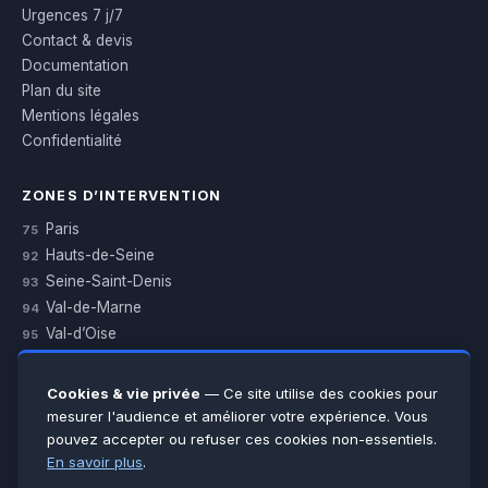
Urgences 7 j/7
Contact & devis
Documentation
Plan du site
Mentions légales
Confidentialité
ZONES D’INTERVENTION
Paris
75
Hauts-de-Seine
92
Seine-Saint-Denis
93
Val-de-Marne
94
Val-d’Oise
95
Yvelines
78
Essonne
91
Cookies & vie privée
— Ce site utilise des cookies pour
Seine-et-Marne
77
mesurer l'audience et améliorer votre expérience. Vous
pouvez accepter ou refuser ces cookies non-essentiels.
Voir toutes les villes →
En savoir plus
.