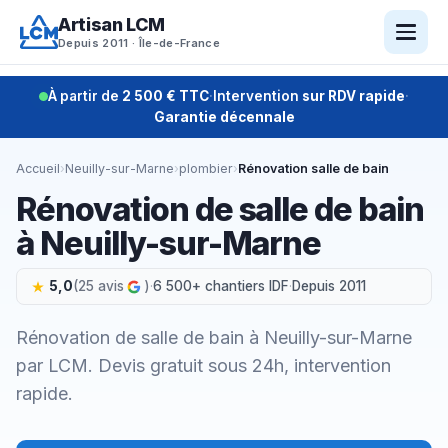
Aller
Artisan LCM
au
Depuis 2011 · Île-de-France
contenu
À partir de
2 500 € TTC
·
Intervention
sur RDV rapide
·
Garantie décennale
Accueil
›
Neuilly-sur-Marne
›
plombier
›
Rénovation salle de bain
Rénovation de salle de bain
à Neuilly-sur-Marne
5,0
(25 avis
)
·
6 500+ chantiers IDF
·
Depuis 2011
Rénovation de salle de bain à Neuilly-sur-Marne
par LCM. Devis gratuit sous 24h, intervention
rapide.