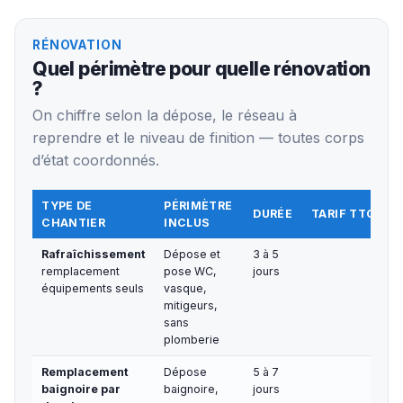
RÉNOVATION
Quel périmètre pour quelle rénovation
?
On chiffre selon la dépose, le réseau à
reprendre et le niveau de finition — toutes corps
d’état coordonnés.
TYPE DE
PÉRIMÈTRE
DURÉE
TARIF TTC TO
CHANTIER
INCLUS
Rafraîchissement
Dépose et
3 à 5
2 5
remplacement
pose WC,
jours
équipements seuls
vasque,
mitigeurs,
sans
plomberie
Remplacement
Dépose
5 à 7
3 
baignoire par
baignoire,
jours