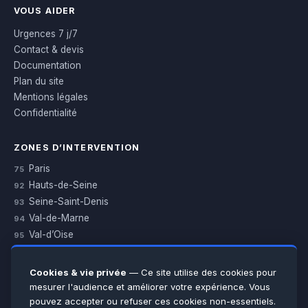
VOUS AIDER
Urgences 7 j/7
Contact & devis
Documentation
Plan du site
Mentions légales
Confidentialité
ZONES D’INTERVENTION
Paris
75
Hauts-de-Seine
92
Seine-Saint-Denis
93
Val-de-Marne
94
Val-d’Oise
95
Yvelines
78
Essonne
91
Cookies & vie privée
— Ce site utilise des cookies pour
Seine-et-Marne
77
mesurer l'audience et améliorer votre expérience. Vous
pouvez accepter ou refuser ces cookies non-essentiels.
Voir toutes les villes →