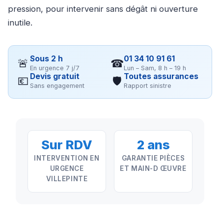
pression, pour intervenir sans dégât ni ouverture
inutile.
Sous 2 h
01 34 10 91 61
🚨
☎
En urgence 7 j/7
Lun – Sam, 8 h – 19 h
Devis gratuit
Toutes assurances
💶
🛡
Sans engagement
Rapport sinistre
Sur RDV
2 ans
INTERVENTION EN
GARANTIE PIÈCES
URGENCE
ET MAIN-D ŒUVRE
VILLEPINTE