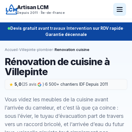
Aller
Artisan LCM
au
Depuis 2011 · Île-de-France
contenu
Devis gratuit
avant travaux
·
Intervention
sur RDV rapide
·
Garantie décennale
Accueil
›
Villepinte
›
plombier
›
Renovation cuisine
Rénovation de cuisine à
Villepinte
5,0
(25 avis
)
·
6 500+ chantiers IDF
·
Depuis 2011
Vous videz les meubles de la cuisine avant
l’arrivée du carreleur, et c’est là que ça coince :
sous l’évier, le tuyau d’évacuation part de travers
vers un raccord bricolé, et l’arrivée d’eau du futur