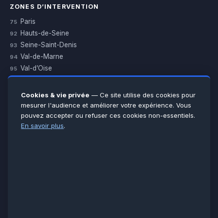
ZONES D’INTERVENTION
Paris
75
Hauts-de-Seine
92
Seine-Saint-Denis
93
Val-de-Marne
94
Val-d’Oise
95
Yvelines
78
Essonne
91
Cookies & vie privée
— Ce site utilise des cookies pour
Seine-et-Marne
77
mesurer l'audience et améliorer votre expérience. Vous
pouvez accepter ou refuser ces cookies non-essentiels.
Voir toutes les villes →
En savoir plus
.
CERTIFICATIONS & ASSURANCES :
Qualigaz
Qualipac
n° 704841
Socotec
CAPEB
Décennale BPCE
PAIEMENT APRÈS INTERVENTION :
CB
Espèces
Chèque
Virement
© LCM 2026 · Artisan depuis 2011 · SARL au capital 7 800 €