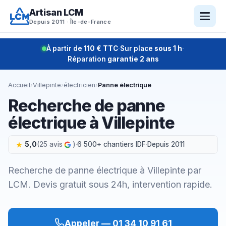
Aller
Artisan LCM
au
Depuis 2011 · Île-de-France
contenu
À partir de
110 € TTC
·
Sur place
sous 1 h
·
Réparation
garantie 2 ans
Accueil
›
Villepinte
›
électricien
›
Panne électrique
Recherche de panne
électrique à Villepinte
5,0
(25 avis
)
·
6 500+ chantiers IDF
·
Depuis 2011
Recherche de panne électrique à Villepinte par
LCM. Devis gratuit sous 24h, intervention rapide.
Appeler — 01 34 10 91 61