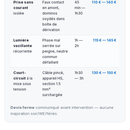
Prise sans
Faux contact
45
110 € — 140 €
courant
en amont,
min —
isolée
dominos
1h30
oxydés dans
boîte de
dérivation
Lumière
Phase mal
1h —
115 € — 145 €
vacillante
serrée sur
2h
récurrente
peigne, neutre
commun
défaillant
Court-
Câble pincé,
1h30
130 € — 150 €
circuit
à la
appareil HS,
— 3h
mise sous
section 1.5
tension
mm²
surchargée
Devis ferme
communiqué avant intervention — aucune
majoration soir/WE/fériés.