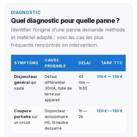
DIAGNOSTIC
Quel diagnostic pour quelle panne ?
Identifier l’origine d’une panne demande méthode
et matériel adapté : voici les cas les plus
fréquents rencontrés en intervention.
CAUSE
SYMPTÔME
DÉLAI
TARIF TTC
PROBABLE
Disjoncteur
Défaut
45
110 € — 130 €
général
qui
différentiel
min —
saute
30mA, fuite de
1h30
terre sur
appareil
Coupure
Disjoncteur
1h —
120 € — 150 €
partielle
sur
divisionnaire
2h
un circuit
HS, fil neutre
desserré