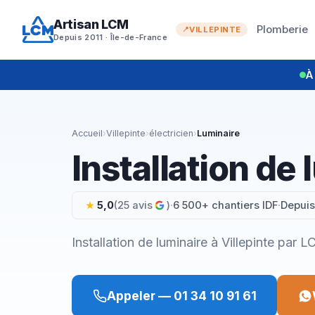
Aller
Artisan LCM
au
Plomberie
VILLEPINTE
Depuis 2011 · Île-de-France
contenu
À
Accueil
›
Villepinte
›
électricien
›
Luminaire
Installation de 
5,0
(25 avis
)
·
6 500+ chantiers IDF
·
Depuis
Installation de luminaire à Villepinte par 
Appeler — 01 34 10 91 61