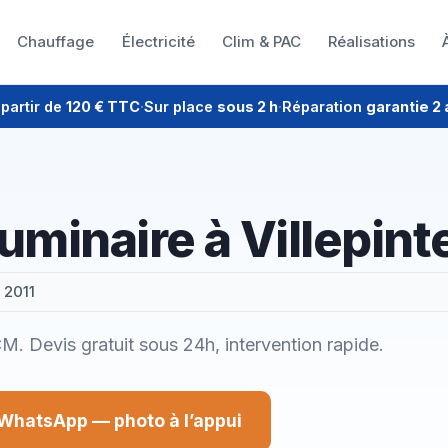
Chauffage
Électricité
Clim & PAC
Réalisations
 partir de
120 € TTC
·
Sur place
sous 2 h
·
Réparation
garantie 2 
luminaire à Villepint
 2011
LCM. Devis gratuit sous 24h, intervention rapide.
WhatsApp — photo à l’appui