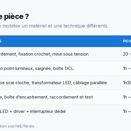
e pièce ?
mobilise un matériel et une technique différents.
S
PO
dement, fixation crochet, mise sous tension
20 
on point lumineux, saignée, boîte DCL
1h 
e scie cloche, transformateur LED, câblage parallèle
1h3
e, boîte d’encastrement, raccordement et test
1h 
LED + driver + interrupteur dédié
1h 
on soir/WE/fériés.