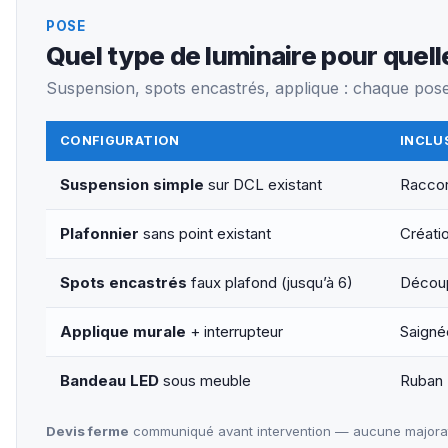
POSE
Quel type de luminaire pour quell
Suspension, spots encastrés, applique : chaque pose 
CONFIGURATION
INCLU
Suspension simple
sur DCL existant
Raccor
Plafonnier
sans point existant
Créati
Spots encastrés
faux plafond (jusqu’à 6)
Découp
Applique murale
+ interrupteur
Saigné
Bandeau LED
sous meuble
Ruban 
Devis ferme
communiqué avant intervention — aucune majorati