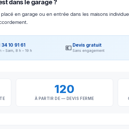
 est dans le garage ?
t placé en garage ou en entrée dans les maisons individuel
accordement.
 34 10 91 61
Devis gratuit
💶
n – Sam, 8 h – 19 h
Sans engagement
120
NTE
À PARTIR DE — DEVIS FERME