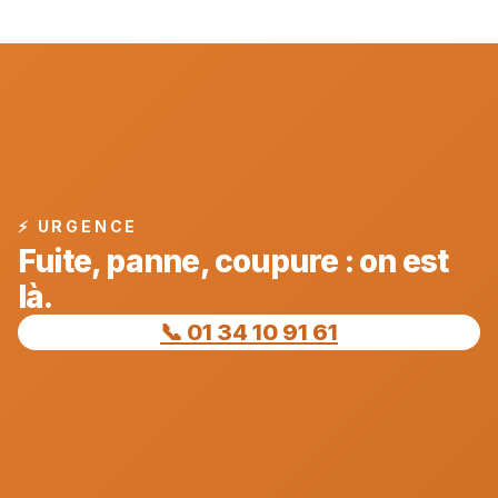
⚡ URGENCE
Fuite, panne, coupure : on est
là.
📞 01 34 10 91 61