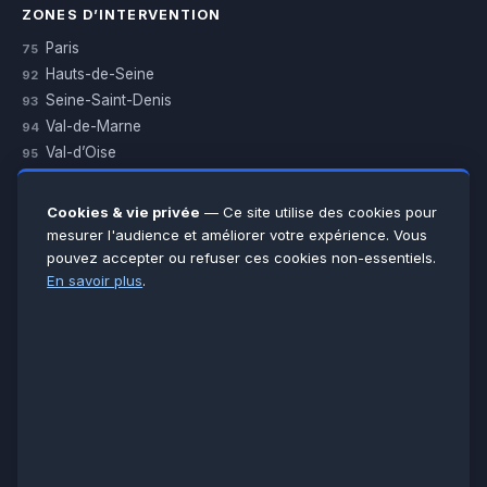
ZONES D’INTERVENTION
Paris
75
Hauts-de-Seine
92
Seine-Saint-Denis
93
Val-de-Marne
94
Val-d’Oise
95
Yvelines
78
Essonne
91
Cookies & vie privée
— Ce site utilise des cookies pour
Seine-et-Marne
77
mesurer l'audience et améliorer votre expérience. Vous
pouvez accepter ou refuser ces cookies non-essentiels.
Voir toutes les villes →
En savoir plus
.
CERTIFICATIONS & ASSURANCES :
Qualigaz
Qualipac
n° 704841
Socotec
CAPEB
Décennale BPCE
PAIEMENT APRÈS INTERVENTION :
CB
Espèces
Chèque
Virement
© LCM 2026 · Artisan depuis 2011 · SARL au capital 7 800 €