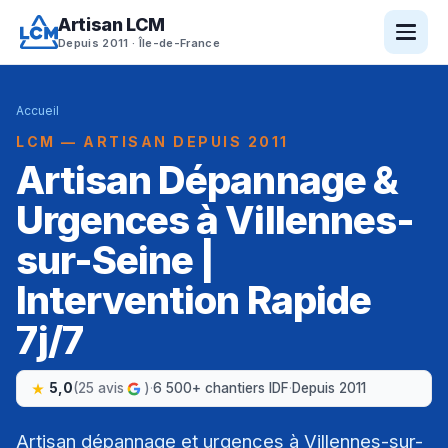
Artisan LCM
Depuis 2011 · Île-de-France
Accueil
LCM — ARTISAN DEPUIS 2011
Artisan Dépannage &
Urgences à Villennes-
sur-Seine |
Intervention Rapide
7j/7
5,0
(25 avis
)
·
6 500+ chantiers IDF
·
Depuis 2011
Artisan dépannage et urgences à Villennes-sur-