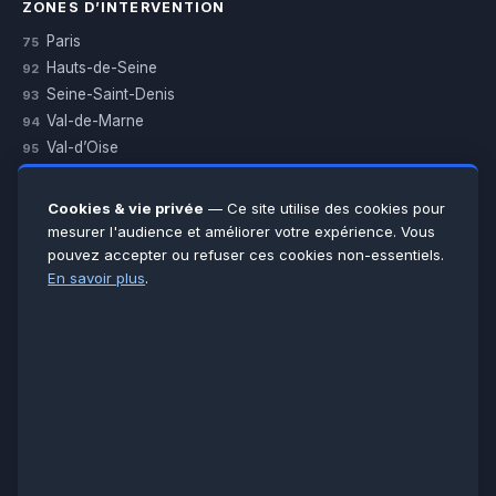
ZONES D’INTERVENTION
Paris
75
Hauts-de-Seine
92
Seine-Saint-Denis
93
Val-de-Marne
94
Val-d’Oise
95
Yvelines
78
Essonne
91
Cookies & vie privée
— Ce site utilise des cookies pour
Seine-et-Marne
77
mesurer l'audience et améliorer votre expérience. Vous
pouvez accepter ou refuser ces cookies non-essentiels.
Voir toutes les villes →
En savoir plus
.
CERTIFICATIONS & ASSURANCES :
Qualigaz
Qualipac
n° 704841
Socotec
CAPEB
Décennale BPCE
PAIEMENT APRÈS INTERVENTION :
CB
Espèces
Chèque
Virement
© LCM 2026 · Artisan depuis 2011 · SARL au capital 7 800 €