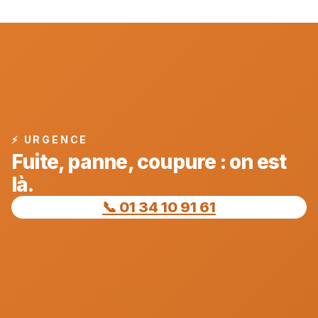
⚡ URGENCE
Fuite, panne, coupure : on est
là.
📞 01 34 10 91 61