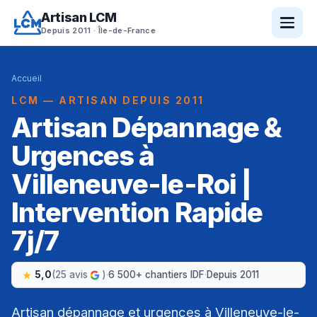
Artisan LCM
Depuis 2011 · Île-de-France
Accueil
LCM — ARTISAN DEPUIS 2011
Artisan Dépannage &
Urgences à
Villeneuve-le-Roi |
Intervention Rapide
7j/7
5,0
(25 avis
)
·
6 500+ chantiers IDF
·
Depuis 2011
Artisan dépannage et urgences à Villeneuve-le-