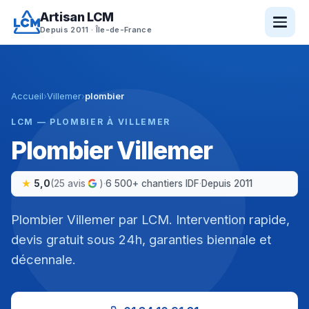
Aller
Artisan LCM
au
Depuis 2011 · Île-de-France
contenu
Accueil
›
Villemer
›
plombier
LCM — PLOMBIER À VILLEMER
Plombier Villemer
5,0
(25 avis
)
·
6 500+ chantiers IDF
·
Depuis 2011
Plombier Villemer par LCM. Intervention rapide,
devis gratuit sous 24h, garanties biennale et
décennale.