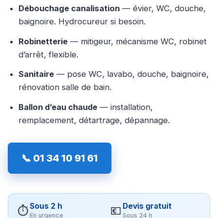
Débouchage canalisation
— évier, WC, douche,
baignoire. Hydrocureur si besoin.
Robinetterie
— mitigeur, mécanisme WC, robinet
d’arrêt, flexible.
Sanitaire
— pose WC, lavabo, douche, baignoire,
rénovation salle de bain.
Ballon d’eau chaude
— installation,
remplacement, détartrage, dépannage.
📞 01 34 10 91 61
Sous 2 h
Devis gratuit
⏱
💶
En urgence
Sous 24 h