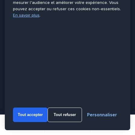
mesurer l'audience et améliorer votre expérience. Vous
Réalisations
pouvez accepter ou refuser ces cookies non-essentiels.
Avis clients
En savoir plus
.
Témoignages
Blog & conseils
Solutions Pro / B2B
VOUS AIDER
Urgences 7 j/7
Contact & devis
Documentation
Plan du site
Mentions légales
Confidentialité
ZONES D’INTERVENTION
Personnaliser
Tout accepter
Tout refuser
Paris
75
WhatsA
Hauts-de-Seine
92
Appeler
WhatsApp
Devis
Seine-Saint-Denis
93