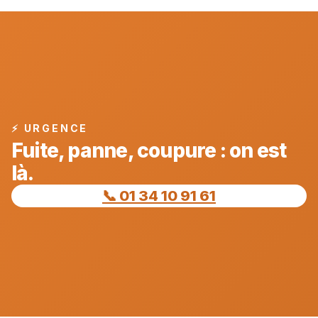
⚡ URGENCE
Fuite, panne, coupure : on est
là.
📞 01 34 10 91 61