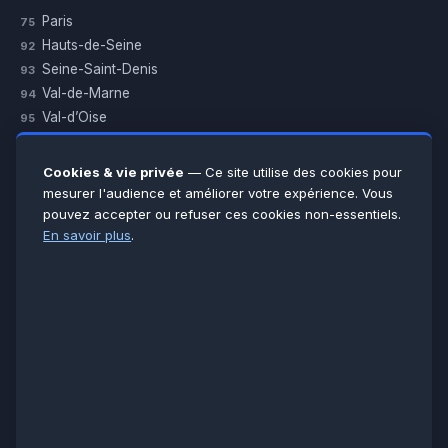
Paris
75
Hauts-de-Seine
92
Seine-Saint-Denis
93
Val-de-Marne
94
Val-d’Oise
95
Yvelines
78
Essonne
91
Cookies & vie privée
— Ce site utilise des cookies pour
Seine-et-Marne
77
mesurer l'audience et améliorer votre expérience. Vous
pouvez accepter ou refuser ces cookies non-essentiels.
Voir toutes les villes →
En savoir plus
.
CERTIFICATIONS & ASSURANCES :
Qualigaz
Qualipac
n° 704841
Socotec
CAPEB
Décennale BPCE
PAIEMENT APRÈS INTERVENTION :
CB
Espèces
Chèque
Virement
© LCM 2026 · Artisan depuis 2011 · SARL au capital 7 800 €
284 rue d’Épinay, 95100 Argenteuil · SIREN 534 981 352 ·