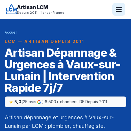
Artisan LCM
Depuis 2011 · Île-de-France
Accueil
LCM — ARTISAN DEPUIS 2011
Artisan Dépannage &
Urgences à Vaux-sur-
Lunain | Intervention
Rapide 7j/7
5,0
(25 avis
)
·
6 500+ chantiers IDF
·
Depuis 2011
Artisan dépannage et urgences à Vaux-sur-
Lunain par LCM : plombier, chauffagiste,