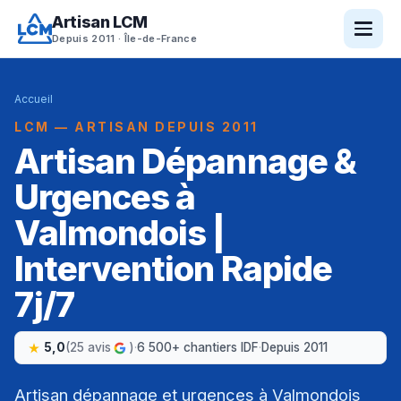
Artisan LCM
Depuis 2011 · Île-de-France
Accueil
LCM — ARTISAN DEPUIS 2011
Artisan Dépannage &
Urgences à
Valmondois |
Intervention Rapide
7j/7
5,0
(25 avis
)
·
6 500+ chantiers IDF
·
Depuis 2011
Artisan dépannage et urgences à Valmondois