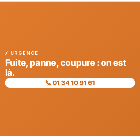
⚡ URGENCE
Fuite, panne, coupure : on est
là.
📞 01 34 10 91 61