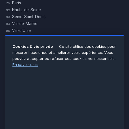
Paris
75
Hauts-de-Seine
92
Seine-Saint-Denis
93
Val-de-Marne
94
Val-d’Oise
95
Yvelines
78
Essonne
91
Cookies & vie privée
— Ce site utilise des cookies pour
Seine-et-Marne
77
mesurer l'audience et améliorer votre expérience. Vous
pouvez accepter ou refuser ces cookies non-essentiels.
Voir toutes les villes →
En savoir plus
.
CERTIFICATIONS & ASSURANCES :
Qualigaz
Qualipac
n° 704841
Socotec
CAPEB
Décennale BPCE
PAIEMENT APRÈS INTERVENTION :
CB
Espèces
Chèque
Virement
© LCM 2026 · Artisan depuis 2011 · SARL au capital 7 800 €
284 rue d’Épinay, 95100 Argenteuil · SIREN 534 981 352 ·