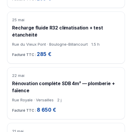
25 mai
Recharge fluide R32 climatisation + test
étanchéité
Rue du Vieux Pont · Boulogne-Billancourt
1.5 h
285 €
22 mai
Rénovation complète SDB 4m² — plomberie +
faïence
Rue Royale · Versailles
2 j
8 650 €
21 mai