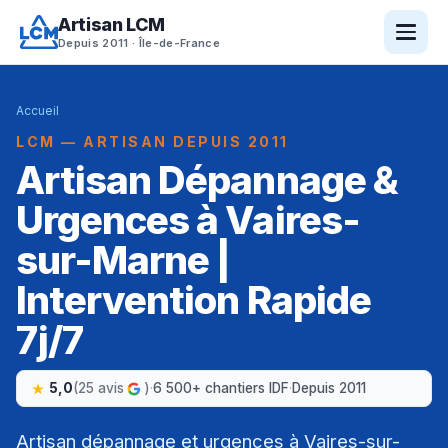
Artisan LCM
Depuis 2011 · Île-de-France
Accueil
LCM — ARTISAN DEPUIS 2011
Artisan Dépannage &
Urgences à Vaires-
sur-Marne |
Intervention Rapide
7j/7
5,0
(25 avis
)
·
6 500+ chantiers IDF
·
Depuis 2011
Artisan dépannage et urgences à Vaires-sur-