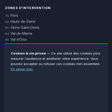
ZONES D’INTERVENTION
Paris
75
Hauts-de-Seine
92
Seine-Saint-Denis
93
Val-de-Marne
94
Val-d’Oise
95
Yvelines
78
Essonne
91
Cookies & vie privée
— Ce site utilise des cookies pour
Seine-et-Marne
77
mesurer l'audience et améliorer votre expérience. Vous
pouvez accepter ou refuser ces cookies non-essentiels.
Voir toutes les villes →
En savoir plus
.
CERTIFICATIONS & ASSURANCES :
Qualigaz
Qualipac
n° 704841
Socotec
CAPEB
Décennale BPCE
PAIEMENT APRÈS INTERVENTION :
CB
Espèces
Chèque
Virement