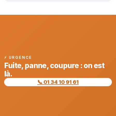
⚡ URGENCE
Fuite, panne, coupure : on est
là.
📞 01 34 10 91 61