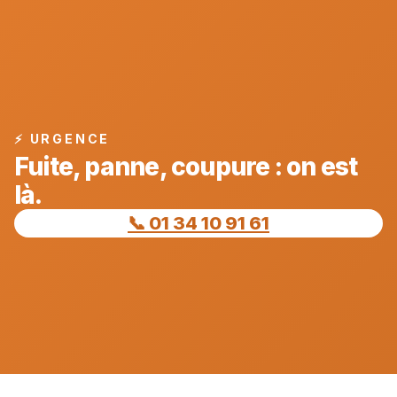
⚡ URGENCE
Fuite, panne, coupure : on est
là.
📞 01 34 10 91 61