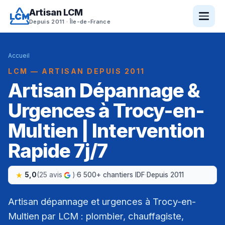
Artisan LCM
Depuis 2011 · Île-de-France
Accueil
LCM — ARTISAN DEPUIS 2011
Artisan Dépannage &
Urgences à Trocy-en-
Multien | Intervention
Rapide 7j/7
5,0
(25 avis
)
·
6 500+ chantiers IDF
·
Depuis 2011
Artisan dépannage et urgences à Trocy-en-
Multien par LCM : plombier, chauffagiste,