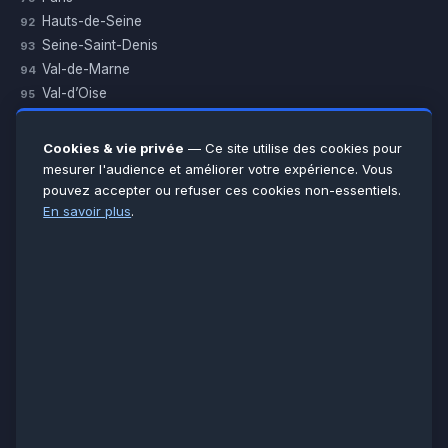
Hauts-de-Seine
92
Seine-Saint-Denis
93
Val-de-Marne
94
Val-d’Oise
95
Yvelines
78
Essonne
91
Cookies & vie privée
— Ce site utilise des cookies pour
Seine-et-Marne
77
mesurer l'audience et améliorer votre expérience. Vous
pouvez accepter ou refuser ces cookies non-essentiels.
Voir toutes les villes →
En savoir plus
.
CERTIFICATIONS & ASSURANCES :
Qualigaz
Qualipac
n° 704841
Socotec
CAPEB
Décennale BPCE
PAIEMENT APRÈS INTERVENTION :
CB
Espèces
Chèque
Virement
© LCM 2026 · Artisan depuis 2011 · SARL au capital 7 800 €
284 rue d’Épinay, 95100 Argenteuil · SIREN 534 981 352 ·
RCS Pontoise · TVA FR65534981352