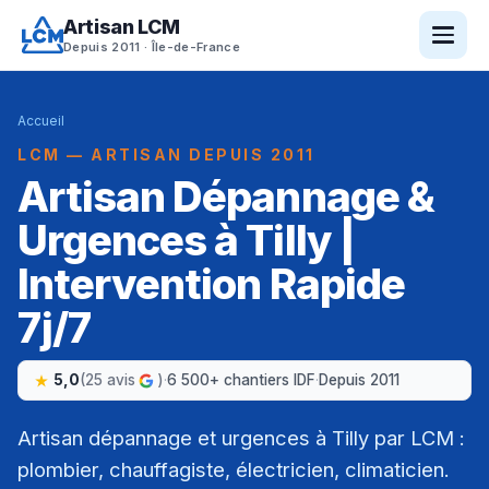
Artisan LCM
Depuis 2011 · Île-de-France
Accueil
LCM — ARTISAN DEPUIS 2011
Artisan Dépannage &
Urgences à Tilly |
Intervention Rapide
7j/7
5,0
(25 avis
)
·
6 500+ chantiers IDF
·
Depuis 2011
Artisan dépannage et urgences à Tilly par LCM :
plombier, chauffagiste, électricien, climaticien.