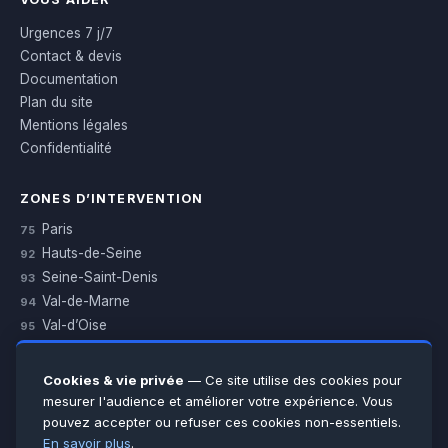
Urgences 7 j/7
Contact & devis
Documentation
Plan du site
Mentions légales
Confidentialité
ZONES D’INTERVENTION
Paris
75
Hauts-de-Seine
92
Seine-Saint-Denis
93
Val-de-Marne
94
Val-d’Oise
95
Yvelines
78
Essonne
91
Cookies & vie privée
— Ce site utilise des cookies pour
Seine-et-Marne
77
mesurer l'audience et améliorer votre expérience. Vous
pouvez accepter ou refuser ces cookies non-essentiels.
Voir toutes les villes →
En savoir plus
.