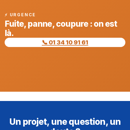
⚡ URGENCE
Fuite, panne, coupure : on est
là.
📞 01 34 10 91 61
Un projet, une question, un