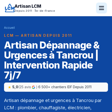
Artisan LCM
Depuis 2011 · Île-de-France
Accueil
LCM — ARTISAN DEPUIS 2011
Artisan Dépannage &
Urgences à Tancrou |
Intervention Rapide
7j/7
5,0
(25 avis
)
·
6 500+ chantiers IDF
·
Depuis 2011
Artisan dépannage et urgences à Tancrou par
LCM : plombier, chauffagiste, électricien,