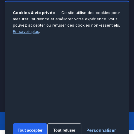
Yvelines
78
Essonne
91
Cookies & vie privée
— Ce site utilise des cookies pour
Seine-et-Marne
77
mesurer l'audience et améliorer votre expérience. Vous
pouvez accepter ou refuser ces cookies non-essentiels.
Voir toutes les villes →
En savoir plus
.
CERTIFICATIONS & ASSURANCES :
Qualigaz
Qualipac
n° 704841
Socotec
CAPEB
Décennale BPCE
PAIEMENT APRÈS INTERVENTION :
CB
Espèces
Chèque
Virement
© LCM 2026 · Artisan depuis 2011 · SARL au capital 7 800 €
284 rue d’Épinay, 95100 Argenteuil · SIREN 534 981 352 ·
RCS Pontoise · TVA FR65534981352
LCM
ACCUEIL PRINCIPAL
Personnaliser
Tout accepter
Tout refuser