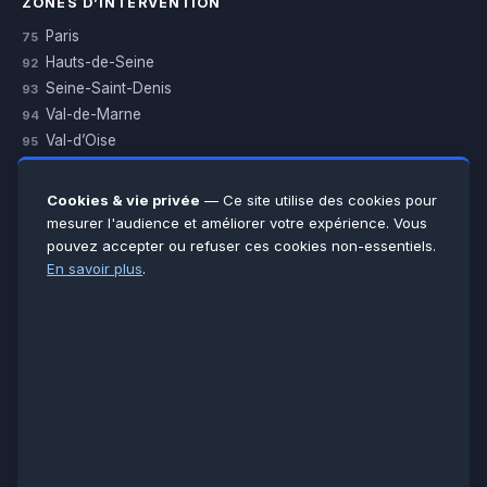
ZONES D’INTERVENTION
Paris
75
Hauts-de-Seine
92
Seine-Saint-Denis
93
Val-de-Marne
94
Val-d’Oise
95
Yvelines
78
Essonne
91
Cookies & vie privée
— Ce site utilise des cookies pour
Seine-et-Marne
77
mesurer l'audience et améliorer votre expérience. Vous
pouvez accepter ou refuser ces cookies non-essentiels.
Voir toutes les villes →
En savoir plus
.
CERTIFICATIONS & ASSURANCES :
Qualigaz
Qualipac
n° 704841
Socotec
CAPEB
Décennale BPCE
PAIEMENT APRÈS INTERVENTION :
CB
Espèces
Chèque
Virement
© LCM 2026 · Artisan depuis 2011 · SARL au capital 7 800 €