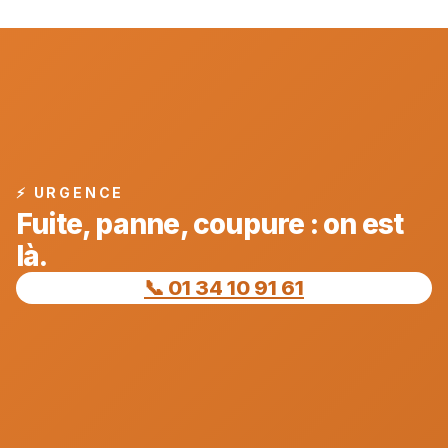
⚡ URGENCE
Fuite, panne, coupure : on est
là.
📞 01 34 10 91 61