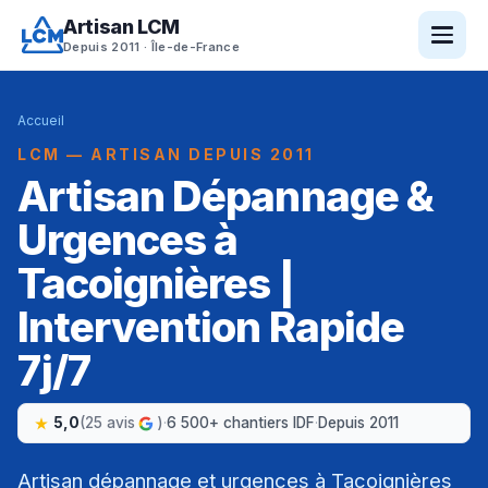
Artisan LCM
Depuis 2011 · Île-de-France
Accueil
LCM — ARTISAN DEPUIS 2011
Artisan Dépannage &
Urgences à
Tacoignières |
Intervention Rapide
7j/7
5,0
(25 avis
)
·
6 500+ chantiers IDF
·
Depuis 2011
Artisan dépannage et urgences à Tacoignières