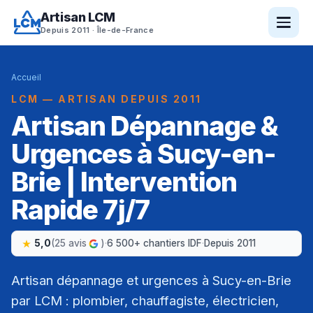
Artisan LCM
Depuis 2011 · Île-de-France
Accueil
LCM — ARTISAN DEPUIS 2011
Artisan Dépannage &
Urgences à Sucy-en-
Brie | Intervention
Rapide 7j/7
5,0
(25 avis
)
·
6 500+ chantiers IDF
·
Depuis 2011
Artisan dépannage et urgences à Sucy-en-Brie
par LCM : plombier, chauffagiste, électricien,