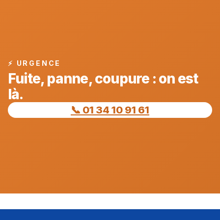
⚡ URGENCE
Fuite, panne, coupure : on est
là.
📞 01 34 10 91 61