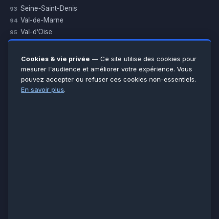
Seine-Saint-Denis
93
Val-de-Marne
94
Val-d’Oise
95
Yvelines
78
Essonne
91
Cookies & vie privée
— Ce site utilise des cookies pour
Seine-et-Marne
77
mesurer l'audience et améliorer votre expérience. Vous
pouvez accepter ou refuser ces cookies non-essentiels.
Voir toutes les villes →
En savoir plus
.
CERTIFICATIONS & ASSURANCES :
Qualigaz
Qualipac
n° 704841
Socotec
CAPEB
Décennale BPCE
PAIEMENT APRÈS INTERVENTION :
CB
Espèces
Chèque
Virement
© LCM 2026 · Artisan depuis 2011 · SARL au capital 7 800 €
284 rue d’Épinay, 95100 Argenteuil · SIREN 534 981 352 ·
RCS Pontoise · TVA FR65534981352