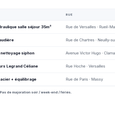
RUE
raulique salle séjour 35m²
Rue de Versailles · Rueil-M
audière
Rue de Chartres · Neuilly-su
 nettoyage siphon
Avenue Victor Hugo · Clama
urs Legrand Céliane
Rue Hoche · Versailles
acier + équilibrage
Rue de Paris · Massy
Pas de majoration soir / week-end / fériés.