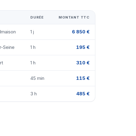
DURÉE
MONTANT TTC
almaison
1 j
6 850 €
r-Seine
1 h
195 €
rt
1 h
310 €
45 min
115 €
3 h
485 €