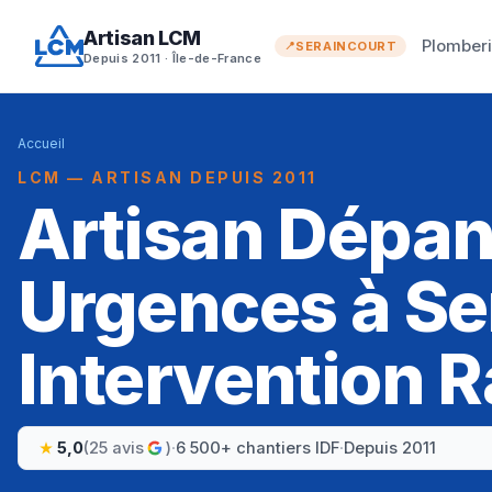
Artisan LCM
Plomber
SERAINCOURT
Depuis 2011 · Île-de-France
Accueil
LCM — ARTISAN DEPUIS 2011
Artisan Dépa
Urgences à Se
Intervention R
5,0
(25 avis
)
·
6 500+ chantiers IDF
·
Depuis 2011