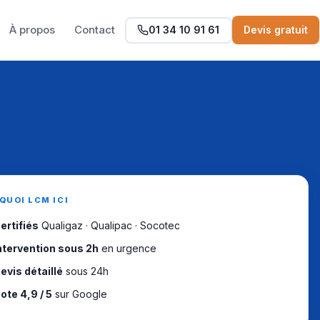
À propos
Contact
01 34 10 91 61
Devis gratuit
QUOI LCM ICI
ertifiés
Qualigaz · Qualipac · Socotec
ntervention sous 2h
en urgence
evis détaillé
sous 24h
ote 4,9 / 5
sur Google