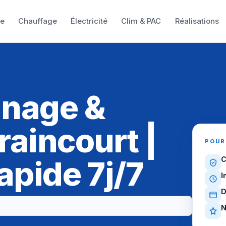
ie
Chauffage
Électricité
Clim & PAC
Réalisations
nnage &
raincourt |
POUR
apide 7j/7
C
I
D
N