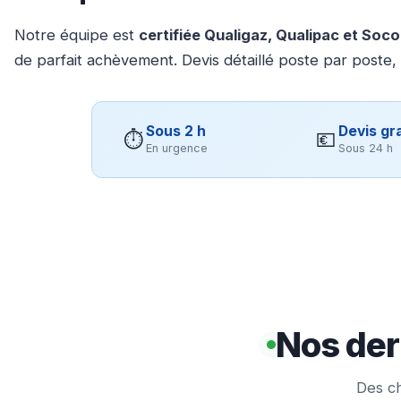
Notre équipe est
certifiée Qualigaz, Qualipac et Soc
de parfait achèvement. Devis détaillé poste par poste,
Sous 2 h
Devis gra
⏱
💶
En urgence
Sous 24 h
Nos der
Des ch